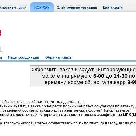
ктронные торги
НОУ-ХАУ
Электронные магазины
Карта сайта
м
Наши координаты
Обратная связь
Оформить заказ и задать интересующие
можете напрямую c
6-00
до
14-30
по
времени кроме сб, вс. whatsapp
8-9
ны Рефераты российских патентных документов.
ентный анализ, а также приобрести полный комплект документов по патенту
пределения соответствующих критериев поиска в форме "Поиск патентов"
анном разделе, классифицированы с использованием классификатора МПК 
.
ь
у" классификатора, а также осуществлять поиск по классификатору, вводя усл