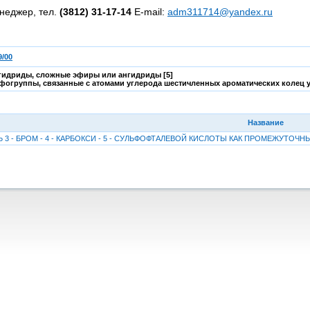
неджер, тел.
(3812) 31-17-14
E-mail:
adm311714@yandex.ru
/00
гидриды, сложные эфиры или ангидриды [5]
фогруппы, связанные с атомами углерода шестичленных ароматических колец у
Название
 3 - БРОМ - 4 - КАРБОКСИ - 5 - СУЛЬФОФТАЛЕВОЙ КИСЛОТЫ КАК ПРОМЕЖУТО