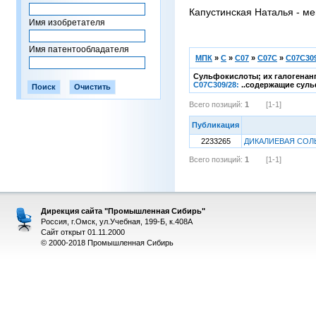
Капустинская Наталья - ме
Имя изобретателя
Имя патентообладателя
МПК
»
C
»
C07
»
C07C
»
C07C309
Сульфокислоты; их галогенан
C07C309/28:
..содержащие суль
Всего позиций:
1
[1-1]
Публикация
2233265
ДИКАЛИЕВАЯ СОЛЬ
Всего позиций:
1
[1-1]
Дирекция сайта "Промышленная Сибирь"
Россия, г.Омск, ул.Учебная, 199-Б, к.408А
Сайт открыт 01.11.2000
© 2000-2018 Промышленная Сибирь