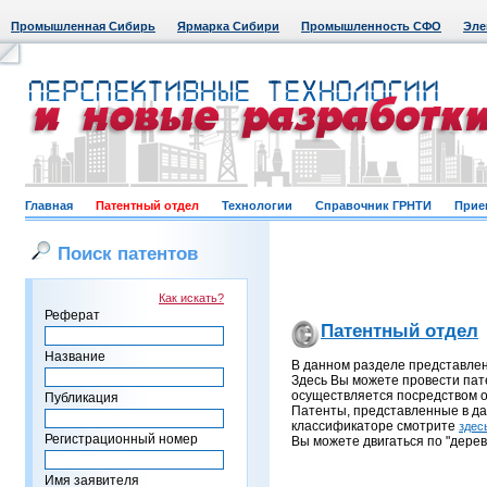
Промышленная Сибирь
Ярмарка Сибири
Промышленность СФО
Эле
Главная
Патентный отдел
Технологии
Справочник ГРНТИ
Прие
Поиск патентов
Как искать?
Реферат
Патентный отдел
Название
В данном разделе представле
Здесь Вы можете провести пат
осуществляется посредством о
Публикация
Патенты, представленные в д
классификаторе смотрите
здес
Регистрационный номер
Вы можете двигаться по "дерев
Имя заявителя