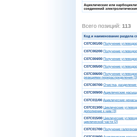
Ациклические или карбоцикли
соединений электролитическим
Всего позиций:
113
[
Код и наименование раздела 
C07C001/00
Получение углеводор
C07C002/00
Получение углеводор
C07C004/00
Получение углеводор
C07C005/00
Получение углеводор
C07C006/00
Получение углеводор
реакциями перераспределения [3
C07C007/00
Очистка, разделение 
C07C009/00
Ациклические насыщ
C07C011/00
Ациклические ненас
C07C013/00
Циклические углевод
дополнение к ним [3]
C07C015/00
Циклические углевод
циклической части [2]
C07C017/00
Получение галогенз
C07C019/00
Ациклические насыще