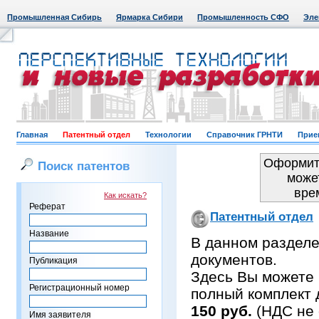
Промышленная Сибирь
Ярмарка Сибири
Промышленность СФО
Эле
Главная
Патентный отдел
Технологии
Справочник ГРНТИ
Прие
Оформить
Поиск патентов
може
вре
Как искать?
Реферат
Патентный отдел
Название
В данном раздел
документов.
Публикация
Здесь Вы можете 
Регистрационный номер
полный комплект 
150 руб.
(НДС не 
Имя заявителя