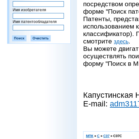
посредством опре
Имя изобретателя
форме "Поиск пат
Патенты, предста
Имя патентообладателя
использованием 
классификатор).
смотрите
.
здесь
Вы можете двигат
осуществлять пои
форму "Поиск в М
Капустинская Н
E-mail:
adm311
МПК
»
C
»
C07
»
C07C