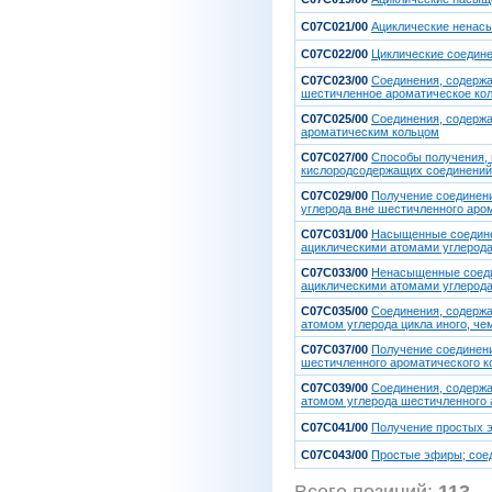
C07C021/00
Ациклические ненасы
C07C022/00
Циклические соедине
C07C023/00
Соединения, содержа
шестичленное ароматическое ко
C07C025/00
Соединения, содержа
ароматическим кольцом
C07C027/00
Способы получения,
кислородсодержащих соединений
C07C029/00
Получение соединени
углерода вне шестичленного аро
C07C031/00
Насыщенные соедине
ациклическими атомами углерод
C07C033/00
Ненасыщенные соеди
ациклическими атомами углерод
C07C035/00
Соединения, содержа
атомом углерода цикла иного, че
C07C037/00
Получение соединени
шестичленного ароматического к
C07C039/00
Соединения, содержа
атомом углерода шестичленного 
C07C041/00
Получение простых э
C07C043/00
Простые эфиры; соед
Всего позиций:
113
[