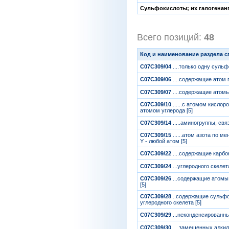
Сульфокислоты; их галогенан
Всего позиций:
48
[
Код и наименование раздела 
C07C309/04
....только одну сульф
C07C309/06
....содержащие атом 
C07C309/07
....содержащие атом
C07C309/10
......с атомом кисл
атомом углерода [5]
C07C309/14
.....аминогруппы, св
C07C309/15
......атом азота по 
Y - любой атом [5]
C07C309/22
....содержащие карб
C07C309/24
...углеродного скеле
C07C309/26
...содержащие атомы
[5]
C07C309/28
..содержащие сульфо
углеродного скелета [5]
C07C309/29
...неконденсированн
C07C309/30
....замещенных алки