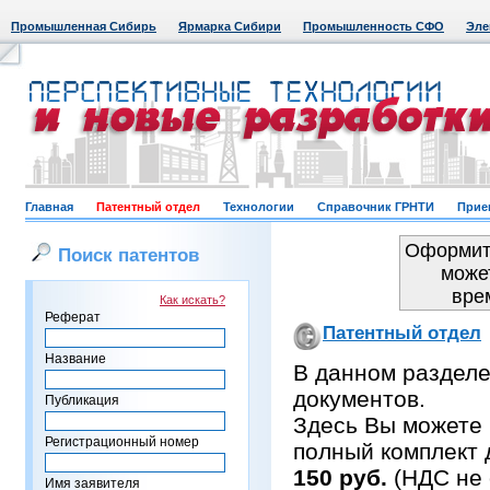
Промышленная Сибирь
Ярмарка Сибири
Промышленность СФО
Эле
Главная
Патентный отдел
Технологии
Справочник ГРНТИ
Прие
Оформить
Поиск патентов
може
вре
Как искать?
Реферат
Патентный отдел
Название
В данном раздел
документов.
Публикация
Здесь Вы можете 
Регистрационный номер
полный комплект 
150 руб.
(НДС не 
Имя заявителя