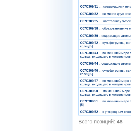
C07C309/31
.....содержащими не 
C07C309/32
....не менее двух н
C07C309/35
.....нафталинсульфок
C07C309/38
....образованные не 
C07C309/39
...содержащие атомы 
C07C309/42
....сульфогруппы, с
колец [5]
C07C309/43
....по меньшей мере
кольца, входящего в конденсиров
C07C309/44
...содержащие атомы
C07C309/46
....сульфогруппы, с
колец [5]
C07C309/47
....по меньшей мере
кольца, входящего в конденсиров
C07C309/50
.....по меньшей мер
кольца, входящего в конденсиров
C07C309/51
....по меньшей мере 
[5]
C07C309/52
....с углеродным ск
Всего позиций:
48
[