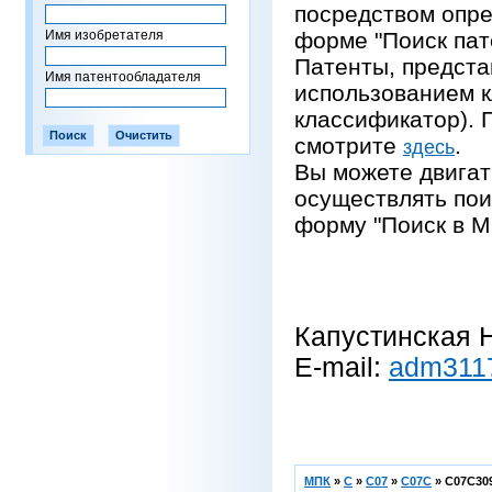
посредством опре
Имя изобретателя
форме "Поиск пат
Патенты, предста
Имя патентообладателя
использованием 
классификатор).
смотрите
.
здесь
Вы можете двигат
осуществлять пои
форму "Поиск в М
Капустинская Н
E-mail:
adm311
МПК
»
C
»
C07
»
C07C
»
C07C309