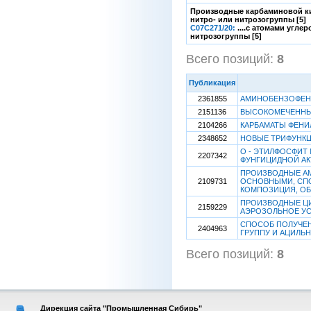
Производные карбаминовой кисло
нитро- или нитрозогруппы [5]
C07C271/20:
....с атомами угл
нитрозогруппы [5]
Всего позиций:
8
[1
Публикация
2361855
АМИНОБЕНЗОФЕ
2151136
ВЫСОКОМЕЧЕННЫ
2104266
КАРБАМАТЫ ФЕНИ
2348652
НОВЫЕ ТРИФУНК
О - ЭТИЛФОСФИТ 
2207342
ФУНГИЦИДНОЙ А
ПРОИЗВОДНЫЕ АМ
2109731
ОСНОВНЫМИ, СП
КОМПОЗИЦИЯ, О
ПРОИЗВОДНЫЕ ЦИ
2159229
АЭРОЗОЛЬНОЕ УС
СПОСОБ ПОЛУЧЕ
2404963
ГРУППУ И АЦИЛЬ
Всего позиций:
8
[1
Дирекция сайта "Промышленная Сибирь"