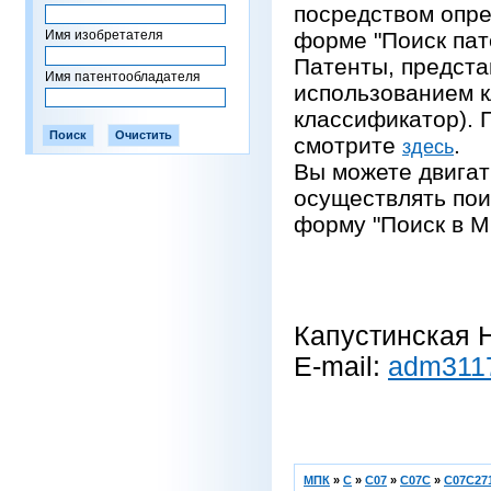
посредством опре
Имя изобретателя
форме "Поиск пат
Патенты, предста
Имя патентообладателя
использованием 
классификатор).
смотрите
.
здесь
Вы можете двигат
осуществлять пои
форму "Поиск в М
Капустинская Н
E-mail:
adm311
МПК
»
C
»
C07
»
C07C
»
C07C271