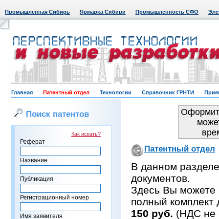
Промышленная Сибирь
Ярмарка Сибири
Промышленность СФО
Эле
Главная
Патентный отдел
Технологии
Справочник ГРНТИ
Прие
Оформить
Поиск патентов
може
вре
Как искать?
Реферат
Патентный отдел
Название
В данном раздел
документов.
Публикация
Здесь Вы можете 
Регистрационный номер
полный комплект 
150 руб.
(НДС не 
Имя заявителя