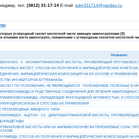
неджер, тел.
(3812) 31-17-14
E-mail:
adm311714@yandex.ru
/00
оторых углеродный скелет кислотной части замещен аминогруппами [5]
и атомами азота аминогрупп, связанными с углеродным скелетом кислотной час
Название
ХЛОРБЕНЗОИЛ) - 5 - БРОМАНТРАНИЛОВОЙ КИСЛОТЫ, ПРОЯВЛЯЮЩИЙ ПРОТИВОВО
БОНОВЫХ КИСЛОТ, СПОСОБ ИХ ПОЛУЧЕНИЯ И ФАРМАЦЕВТИЧЕСКАЯ КОМПОЗИ
ЕДИНЕНИЯ, ФАРМАЦЕВТИЧЕСКАЯ КОМПОЗИЦИЯ НА ИХ ОСНОВЕ И ПРИМЕНЕНИЕ
ЧЕСТВЕ ИНГИБИТОРОВ АГГРЕКАНАЗЫ
ИСЛОТ ПО ПОЛОЖЕНИЮ, НЕ ЯВЛЯЮЩЕМУСЯ - ПОЛОЖЕНИЕМ, ПОЛЕЗНЫЕ В КАЧ
 АРИЛБЕНЗАМИДЫ И РОДСТВЕННЫЕ СОЕДИНЕНИЯ ДЛЯ ЛЕЧЕНИЯ АМИЛОИДНЫХ 
ИЛАМИНОБЕНЗАМИДЫ, ОБЛАДАЮЩИЕ ФУНГИЦИДНОЙ АКТИВНОСТЬЮ, И СПОСОБ
ОЛИЛГИДРОКСИЛАЗЫ И СПОСОБЫ ИХ ПРИМЕНЕНИЯ
Е ПРОИЗВОДНЫЕ АМИДНОГО ТИПА
НЗИЛАМИД N - АЦЕТИЛ - 3,5 - ДИБРОМАНТРАНИЛОВОЙ КИСЛОТЫ, ПРОЯВЛЯЮЩ
ДОАЛЬДЕГИДЫ
ТРАНИЛОВОЙ КИСЛОТЫ ИЛИ ИХ ФАРМАКОЛОГИЧЕСКИ ПРИЕМЛЕМЫЕ СОЛИ, ПР
 ОСНОВЕ
НЗАМИДА, СПОСОБ ИХ ПОЛУЧЕНИЯ И ФАРМАЦЕВТИЧЕСКАЯ КОМПОЗИЦИЯ НА И