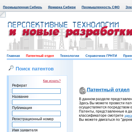
Промышленная Сибирь
Ярмарка Сибири
Промышленность СФО
Эле
Главная
Патентный отдел
Технологии
Справочник ГРНТИ
Прие
Поиск патентов
Как искать?
Реферат
Патентный отдел
Название
В данном разделе представле
Здесь Вы можете провести пат
осуществляется посредством о
Публикация
Патенты, представленные в д
классификаторе смотрите
здес
Регистрационный номер
Вы можете двигаться по "дерев
Имя заявителя