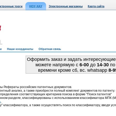
ктронные торги
НОУ-ХАУ
Электронные магазины
Карта сайта
м
Наши координаты
Обратная связь
Оформить заказ и задать интересующие
можете напрямую c
6-00
до
14-30
по
времени кроме сб, вс. whatsapp
8-9
ны Рефераты российских патентных документов.
ентный анализ, а также приобрести полный комплект документов по патенту
пределения соответствующих критериев поиска в форме "Поиск патентов"
анном разделе, классифицированы с использованием классификатора МПК 
.
ь
у" классификатора, а также осуществлять поиск по классификатору, вводя усл