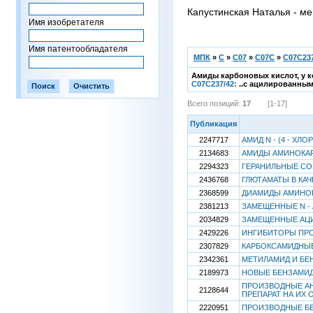
Капустинская Наталья - ме
Имя изобретателя
Имя патентообладателя
МПК
»
C
»
C07
»
C07C
»
C07C237
Амиды карбоновых кислот, у к
C07C237/42:
..с ацилированным
Всего позиций:
17
[1-17]
Публикация
2247717
АМИД N - (4 - 
2134683
АМИДЫ АМИНОКАР
2294323
ГЕРАНИЛЬНЫЕ СО
2436768
ГЛЮТАМАТЫ В КА
2368599
ДИАМИДЫ АМИНОК
2381213
ЗАМЕЩЕННЫЕ N -
2034829
ЗАМЕЩЕННЫЕ АЦ
2429226
ИНГИБИТОРЫ ПР
2307829
КАРБОКСАМИДНЫ
2342361
МЕТИЛАМИД И БЕ
2189973
НОВЫЕ БЕНЗАМИ
ПРОИЗВОДНЫЕ АН
2128644
ПРЕПАРАТ НА ИХ
2220951
ПРОИЗВОДНЫЕ БЕ