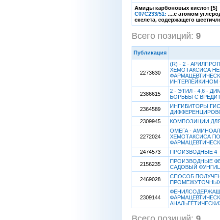
Амиды карбоновых кислот [5]
C07C233/51:
....с атомом угле
скелета, содержащего шестичл
Всего позиций:
9
[1
Публикация
(R) - 2 - АРИЛП
ХЕМОТАКСИСА НЕ
2273630
ФАРМАЦЕВТИЧЕС
ИНТЕРЛЕЙКИНОМ -
2 - ЭТИЛ - 4,6 
2386615
БОРЬБЫ С ВРЕДИТ
ИНГИБИТОРЫ ГИС
2364589
ДИФФЕРЕНЦИРОВ
2309945
КОМПОЗИЦИИ ДЛ
ОМЕГА - АМИНОАЛ
2272024
ХЕМОТАКСИСА ПО
ФАРМАЦЕВТИЧЕСК
2474573
ПРОИЗВОДНЫЕ 4
ПРОИЗВОДНЫЕ ФЕ
2156235
САДОВЫЙ ФУНГИ
СПОСОБ ПОЛУЧЕ
2469028
ПРОМЕЖУТОЧНЫХ
ФЕНИЛСОДЕРЖАЩИ
2309144
ФАРМАЦЕВТИЧЕСК
АНАЛЬГЕТИЧЕСКИ
Всего позиций:
9
[1