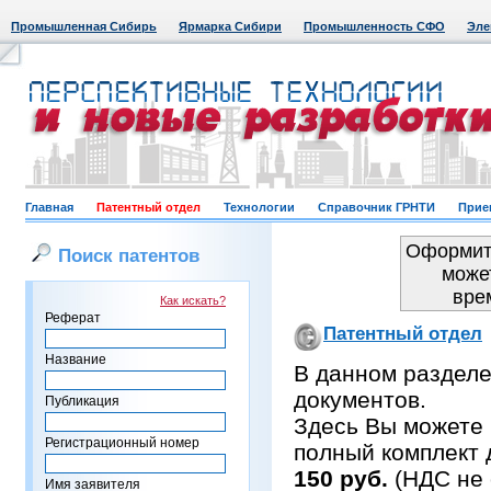
Промышленная Сибирь
Ярмарка Сибири
Промышленность СФО
Эле
Главная
Патентный отдел
Технологии
Справочник ГРНТИ
Прие
Оформить
Поиск патентов
може
вре
Как искать?
Реферат
Патентный отдел
Название
В данном раздел
документов.
Публикация
Здесь Вы можете 
Регистрационный номер
полный комплект 
150 руб.
(НДС не 
Имя заявителя