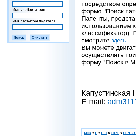
посредством опре
Имя изобретателя
форме "Поиск пат
Патенты, предста
Имя патентообладателя
использованием 
классификатор).
смотрите
.
здесь
Вы можете двигат
осуществлять пои
форму "Поиск в М
Капустинская Н
E-mail:
adm311
МПК
»
C
»
C07
»
C07C
»
C07C233