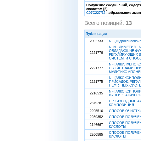
Получение соединений, содерж
скелетом [5]
C07C227/12:
.образование амин
Всего позиций:
13
[
Публикация
2002733
N - (Гидроксибензи
N, N - ДИМЕТИЛ 
ОБЛАДАЮЩИЕ ФУН
2221776
РЕГУЛИРУЮЩИХ 
СИСТЕМ, И СПОС
N - [АЛКИЛФЕНО
2221777
СВОЙСТВАМИ ПРИ
МУЛЬТИКОМПОНЕН
N - [АЛКОКСИПО
2221775
ПРИСАДОК, РЕГ
НЕФТЯНЫХ СИСТЕ
N - [АЛКОКСИПО
2216535
ФУНГИСТАТИЧЕСК
ПРОИЗВОДНЫЕ АМ
2379281
КОМПОЗИЦИЯ
2295516
СПОСОБ ОЧИСТКИ 
2259352
СПОСОБ ПОЛУЧЕ
СПОСОБ ПОЛУЧЕНИ
2146667
КИСЛОТЫ
СПОСОБ ПОЛУЧЕНИ
2260585
КИСЛОТЫ