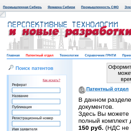
Промышленная Сибирь
Ярмарка Сибири
Промышленность СФО
Эле
Главная
Патентный отдел
Технологии
Справочник ГРНТИ
Прие
Оформить
Поиск патентов
може
вре
Как искать?
Реферат
Патентный отдел
Название
В данном раздел
документов.
Публикация
Здесь Вы можете 
Регистрационный номер
полный комплект 
150 руб.
(НДС не 
Имя заявителя