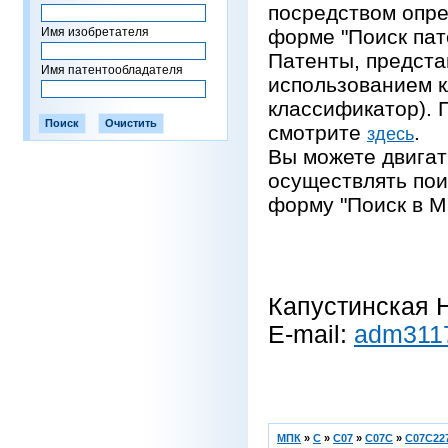
посредством опре
Имя изобретателя
форме "Поиск пат
Патенты, предста
Имя патентообладателя
использованием 
классификатор).
смотрите
.
здесь
Вы можете двигат
осуществлять пои
форму "Поиск в М
Капустинская Н
E-mail:
adm311
МПК
»
C
»
C07
»
C07C
»
C07C227