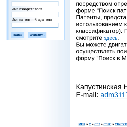
посредством опре
Имя изобретателя
форме "Поиск пат
Патенты, предста
Имя патентообладателя
использованием 
классификатор).
смотрите
.
здесь
Вы можете двигат
осуществлять пои
форму "Поиск в М
Капустинская Н
E-mail:
adm311
МПК
»
C
»
C07
»
C07C
»
C07C211