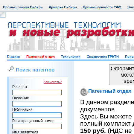
Промышленная Сибирь
Ярмарка Сибири
Промышленность СФО
Эле
Главная
Патентный отдел
Технологии
Справочник ГРНТИ
Прие
Оформить
Поиск патентов
може
вре
Как искать?
Реферат
Патентный отдел
Название
В данном раздел
документов.
Публикация
Здесь Вы можете 
Регистрационный номер
полный комплект 
150 руб.
(НДС не 
Имя заявителя