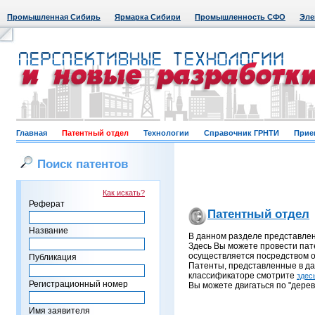
Промышленная Сибирь
Ярмарка Сибири
Промышленность СФО
Эле
Главная
Патентный отдел
Технологии
Справочник ГРНТИ
Прие
Поиск патентов
Как искать?
Реферат
Патентный отдел
Название
В данном разделе представле
Здесь Вы можете провести пат
осуществляется посредством о
Публикация
Патенты, представленные в д
классификаторе смотрите
здес
Регистрационный номер
Вы можете двигаться по "дерев
Имя заявителя