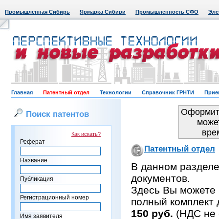
Промышленная Сибирь
Ярмарка Сибири
Промышленность СФО
Эле
Главная
Патентный отдел
Технологии
Справочник ГРНТИ
Прие
Оформить
Поиск патентов
може
вре
Как искать?
Реферат
Патентный отдел
Название
В данном раздел
документов.
Публикация
Здесь Вы можете 
Регистрационный номер
полный комплект 
150 руб.
(НДС не 
Имя заявителя