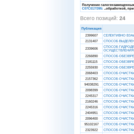
Получение галогензамещенны
C07C017/395:
..обработкой, пр
Всего позиций:
24
[
Публикация
2399607
СЕЛЕКТИВНО ВЗА
2131407
СПОСОБ ВЫДЕЛЕН
СПОСОБ ГИДРОДЕ
2339606
ОСУЩЕСТВЛЕНИЯ
2266890
СПОСОБ ОБЕЗВР
2181115
СПОСОБ ОБЕЗВР
2255930
СПОСОБ ОБЕЗВР
2068403
СПОСОБ ОЧИСТКИ 
2157362
СПОСОБ ОЧИСТКИ 
94038291
СПОСОБ ОЧИСТКИ 
2098399
СПОСОБ ОЧИСТКИ 
2245317
СПОСОБ ОЧИСТК
2160246
СПОСОБ ОЧИСТК
2245316
СПОСОБ ОЧИСТКИ
2404951
СПОСОБ ОЧИСТКИ
2096400
СПОСОБ ОЧИСТК
95102167
СПОСОБ ОЧИСТК
2323922
СПОСОБ ОЧИСТКИ