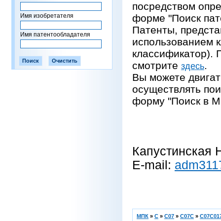
посредством опре
Имя изобретателя
форме "Поиск пат
Патенты, предста
Имя патентообладателя
использованием 
классификатор).
смотрите
.
здесь
Вы можете двигат
осуществлять пои
форму "Поиск в М
Капустинская Н
E-mail:
adm311
МПК
»
C
»
C07
»
C07C
»
C07C017