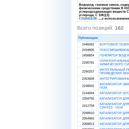
Водород; газовые смеси, соде
физическими средствами B 01D)
углеродсодержащих веществ C 
углерода, C 10K)[3]
C01B003/38:
....с использовани
Всего позиций:
162
[
Публикация
2446092
БОРТОВОЙ ГЕНЕРА
2434805
ГАЗОСМЕШИВАЮЩЕ
2458854
ГЕНЕРАТОР ВОДО
ГОРИЗОНТАЛЬНЫ
2266781
ХИМИЧЕСКОГО СИ
ИНТЕГРАЛЬНЫЙ Р
2290257
ПРОВЕДЕНИЯ ЭКЗ
2353608
ИНТЕГРИРОВАННЫ
КАТАЛИЗАТОР (ВА
2248932
ГАЗА
2144844
КАТАЛИЗАТОР (ЕГ
2359755
КАТАЛИЗАТОР ДЛ
КАТАЛИЗАТОР ДЛ
2412758
СИНТЕЗ - ГАЗА
2048910
КАТАЛИЗАТОР ДЛ
2054963
КАТАЛИЗАТОР ДЛ
2058813
КАТАЛИЗАТОР ДЛЯ