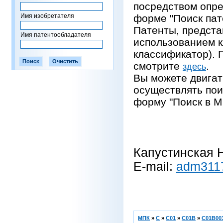
посредством опре
Имя изобретателя
форме "Поиск пат
Патенты, предста
Имя патентообладателя
использованием 
классификатор).
смотрите
.
здесь
Вы можете двигат
осуществлять пои
форму "Поиск в М
Капустинская Н
E-mail:
adm311
МПК
»
C
»
C01
»
C01B
»
C01B003