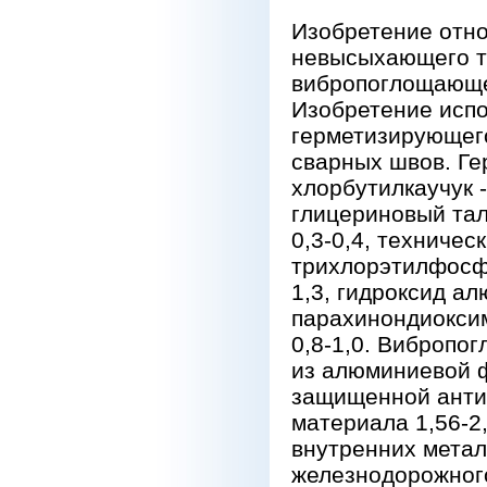
Изобретение отно
невысыхающего т
вибропоглощающе
Изобретение испо
герметизирующего
сварных швов. Ге
хлорбутилкаучук -
глицериновый тал
0,3-0,4, техническ
трихлорэтилфосфат
1,3, гидроксид ал
парахинондиоксим 
0,8-1,0. Виброп
из алюминиевой ф
защищенной анти
материала 1,56-2
внутренних метал
железнодорожного