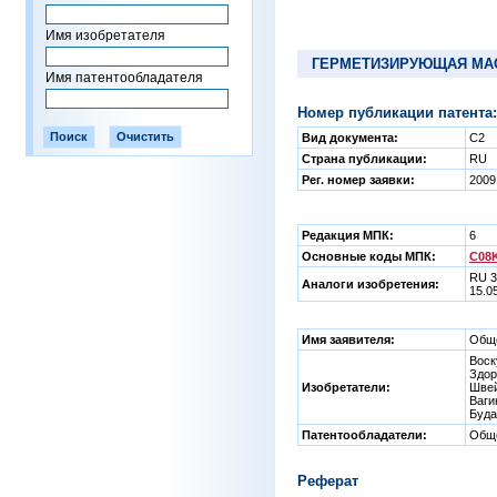
Имя изобретателя
ГЕРМЕТИЗИРУЮЩАЯ МА
Имя патентообладателя
Номер публикации патента:
Вид документа:
C2
Страна публикации:
RU
Рег. номер заявки:
2009
Редакция МПК:
6
Основные коды МПК:
C08K
RU 3
Аналоги изобретения:
15.0
Имя заявителя:
Обще
Воск
Здор
Изобретатели:
Швей
Ваги
Буда
Патентообладатели:
Обще
Реферат