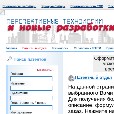
Промышленная Сибирь
Ярмарка Сибири
Промышленность СФО
Эле
Главная
Патентный отдел
Технологии
Справочник ГРНТИ
Прие
Оформить
Поиск патентов
може
вре
Как искать?
Реферат
Патентный отдел
Название
На данной страни
выбранного Вами
Публикация
Для получения бо
Регистрационный номер
описание, формул
заказ. Нажмите н
Имя заявителя