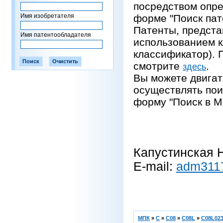
посредством опре
Имя изобретателя
форме "Поиск пат
Патенты, предста
Имя патентообладателя
использованием 
классификатор).
смотрите
.
здесь
Вы можете двигат
осуществлять пои
форму "Поиск в М
Капустинская Н
E-mail:
adm311
МПК
»
C
»
C08
»
C08L
»
C08L023