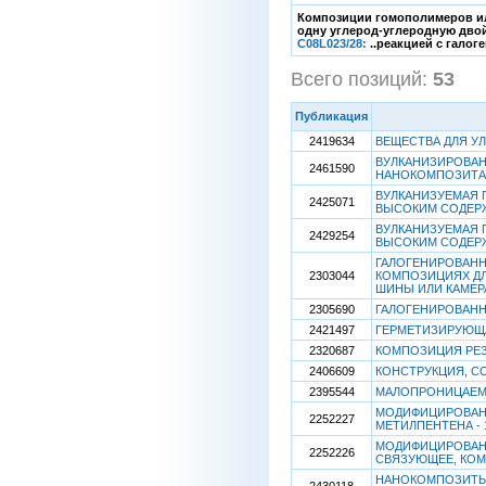
Композиции гомополимеров и
одну углерод-углеродную двой
C08L023/28:
..реакцией с гало
Всего позиций:
53
[
Публикация
2419634
ВЕЩЕСТВА ДЛЯ У
ВУЛКАНИЗИРОВА
2461590
НАНОКОМПОЗИТА 
ВУЛКАНИЗУЕМАЯ 
2425071
ВЫСОКИМ СОДЕР
ВУЛКАНИЗУЕМАЯ 
2429254
ВЫСОКИМ СОДЕР
ГАЛОГЕНИРОВАНН
2303044
КОМПОЗИЦИЯХ ДЛ
ШИНЫ ИЛИ КАМЕР
2305690
ГАЛОГЕНИРОВАН
2421497
ГЕРМЕТИЗИРУЮЩА
2320687
КОМПОЗИЦИЯ РЕЗ
2406609
КОНСТРУКЦИЯ, 
2395544
МАЛОПРОНИЦАЕМ
МОДИФИЦИРОВАНН
2252227
МЕТИЛПЕНТЕНА -
МОДИФИЦИРОВАНН
2252226
СВЯЗУЮЩЕЕ, КОМ
НАНОКОМПОЗИТЫ 