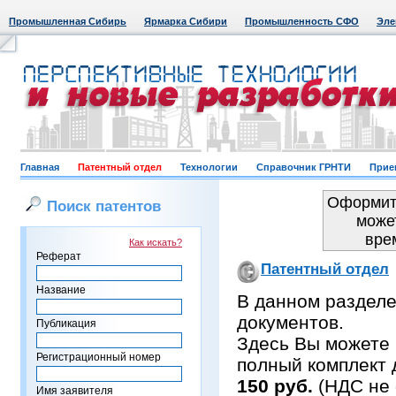
Промышленная Сибирь
Ярмарка Сибири
Промышленность СФО
Эле
Главная
Патентный отдел
Технологии
Справочник ГРНТИ
Прие
Оформить
Поиск патентов
може
вре
Как искать?
Реферат
Патентный отдел
Название
В данном раздел
документов.
Публикация
Здесь Вы можете 
Регистрационный номер
полный комплект 
150 руб.
(НДС не 
Имя заявителя