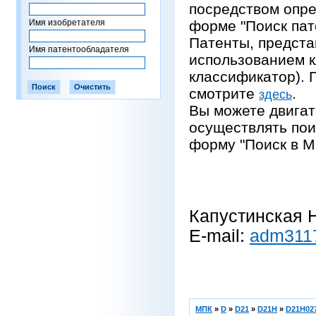
посредством опре
Имя изобретателя
форме "Поиск пат
Патенты, предста
Имя патентообладателя
использованием 
классификатор).
смотрите
.
здесь
Вы можете двигат
осуществлять пои
форму "Поиск в М
Капустинская Н
E-mail:
adm311
МПК
»
D
»
D21
»
D21H
»
D21H027