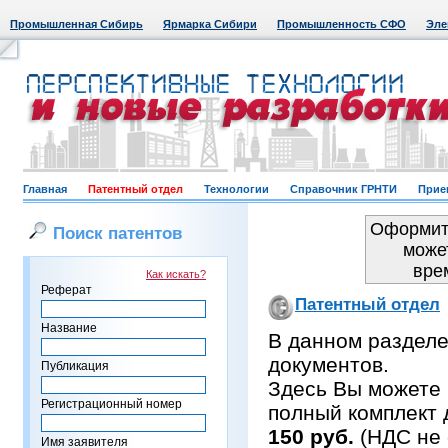
Промышленная Сибирь
Ярмарка Сибири
Промышленность СФО
Эле
Главная
Патентный отдел
Технологии
Справочник ГРНТИ
Прие
Оформить
Поиск патентов
може
вре
Как искать?
Реферат
Патентный отдел
Название
В данном раздел
документов.
Публикация
Здесь Вы можете 
Регистрационный номер
полный комплект 
150 руб.
(НДС не 
Имя заявителя