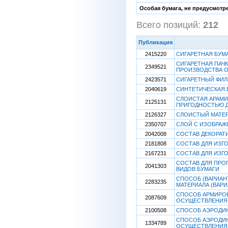
Особая бумага, не предусмотр
Всего позиций:
212
Публикация
2415220
СИГАРЕТНАЯ БУМ
СИГАРЕТНАЯ ПАЧК
2349521
ПРОИЗВОДСТВА 
2423571
СИГАРЕТНЫЙ ФИЛ
2040619
СИНТЕТИЧЕСКАЯ 
СЛОИСТАЯ АРАМИ
2125131
ПРИГОДНОСТЬЮ Д
2126327
СЛОИСТЫЙ МАТЕР
2350707
СЛОЙ С ИЗОБРАЖ
2042008
СОСТАВ ДЕКОРАТ
2181808
СОСТАВ ДЛЯ ИЗГ
2167231
СОСТАВ ДЛЯ ИЗГ
СОСТАВ ДЛЯ ПРО
2041303
ВИДОВ БУМАГИ
СПОСОБ (ВАРИАН
2283235
МАТЕРИАЛА (ВАР
СПОСОБ АРМИРОВ
2087609
ОСУЩЕСТВЛЕНИЯ
2100508
СПОСОБ АЭРОДИН
СПОСОБ АЭРОДИН
1334789
ОСУЩЕСТВЛЕНИЯ