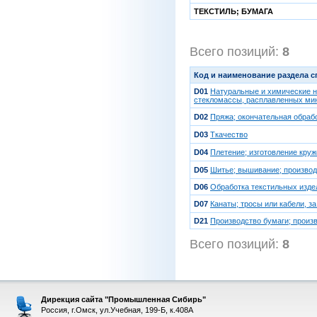
ТЕКСТИЛЬ; БУМАГА
Всего позиций:
8
[1
Код и наименование раздела 
D01
Натуральные и химические ни
стекломассы, расплавленных мин
D02
Пряжа; окончательная обраб
D03
Ткачество
D04
Плетение; изготовление круж
D05
Шитье; вышивание; произво
D06
Обработка текстильных изде
D07
Канаты; тросы или кабели, з
D21
Производство бумаги; произ
Всего позиций:
8
[1
Дирекция сайта "Промышленная Сибирь"
Россия, г.Омск, ул.Учебная, 199-Б, к.408А