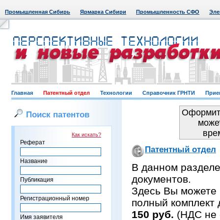
Промышленная Сибирь
Ярмарка Сибири
Промышленность СФО
Эле
Главная
Патентный отдел
Технологии
Справочник ГРНТИ
Прие
Оформить
Поиск патентов
може
вре
Как искать?
Реферат
Патентный отдел
Название
В данном раздел
документов.
Публикация
Здесь Вы можете 
Регистрационный номер
полный комплект 
150 руб.
(НДС не 
Имя заявителя