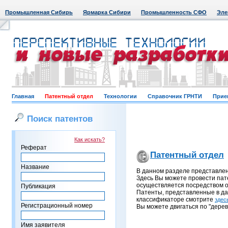
Промышленная Сибирь
Ярмарка Сибири
Промышленность СФО
Эле
Главная
Патентный отдел
Технологии
Справочник ГРНТИ
Прие
Поиск патентов
Как искать?
Реферат
Патентный отдел
Название
В данном разделе представле
Здесь Вы можете провести пат
осуществляется посредством о
Публикация
Патенты, представленные в д
классификаторе смотрите
здес
Регистрационный номер
Вы можете двигаться по "дерев
Имя заявителя