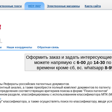
ктронные торги
НОУ-ХАУ
Электронные магазины
Карта сайта
м
Наши координаты
Обратная связь
Оформить заказ и задать интересующие
можете напрямую c
6-00
до
14-30
по
времени кроме сб, вс. whatsapp
8-9
ны Рефераты российских патентных документов.
ентный анализ, а также приобрести полный комплект документов по патенту
пределения соответствующих критериев поиска в форме "Поиск патентов"
анном разделе, классифицированы с использованием классификатора МПК 
.
ь
у" классификатора, а также осуществлять поиск по классификатору, вводя усл