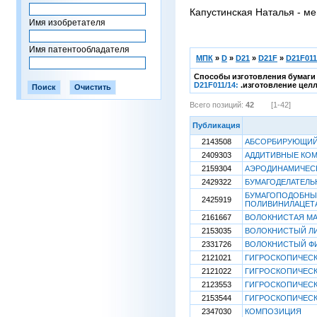
Капустинская Наталья - ме
Имя изобретателя
Имя патентообладателя
МПК
»
D
»
D21
»
D21F
»
D21F011
Способы изготовления бумаги 
D21F011/14:
.изготовление цел
Всего позиций:
42
[1-42]
Публикация
2143508
АБСОРБИРУЮЩИЙ 
2409303
АДДИТИВНЫЕ КОМ
2159304
АЭРОДИНАМИЧЕСК
2429322
БУМАГОДЕЛАТЕЛЬ
БУМАГОПОДОБНЫЙ
2425919
ПОЛИВИНИЛАЦЕТА
2161667
ВОЛОКНИСТАЯ МА
2153035
ВОЛОКНИСТЫЙ Л
2331726
ВОЛОКНИСТЫЙ Ф
2121021
ГИГРОСКОПИЧЕСК
2121022
ГИГРОСКОПИЧЕСК
2123553
ГИГРОСКОПИЧЕСК
2153544
ГИГРОСКОПИЧЕСК
2347030
КОМПОЗИЦИЯ