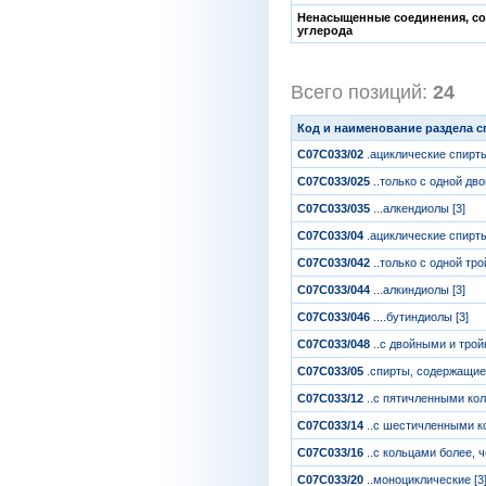
Ненасыщенные соединения, со
углерода
Всего позиций:
24
[
Код и наименование раздела 
C07C033/02
.ациклические спирт
C07C033/025
..только с одной дво
C07C033/035
...алкендиолы [3]
C07C033/04
.ациклические спирт
C07C033/042
..только с одной тро
C07C033/044
...алкиндиолы [3]
C07C033/046
....бутиндиолы [3]
C07C033/048
..с двойными и трой
C07C033/05
.спирты, содержащие
C07C033/12
..с пятичленными кол
C07C033/14
..с шестичленными к
C07C033/16
..с кольцами более, 
C07C033/20
..моноциклические [3