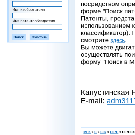
посредством опре
Имя изобретателя
форме "Поиск пат
Патенты, предста
Имя патентообладателя
использованием 
классификатор).
смотрите
.
здесь
Вы можете двигат
осуществлять пои
форму "Поиск в М
Капустинская Н
E-mail:
adm311
МПК
»
C
»
C07
»
C07C
»
C07C033