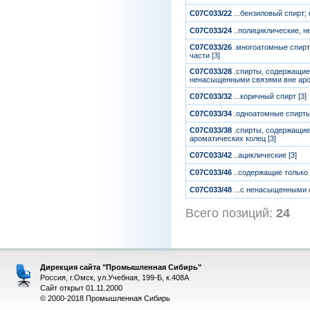
C07C033/22
...бензиловый спирт;
C07C033/24
..полициклические, 
C07C033/26
.многоатомные спирт
части [3]
C07C033/28
.спирты, содержащие
ненасыщенными связями вне аром
C07C033/32
...коричный спирт [3]
C07C033/34
.одноатомные спирты
C07C033/38
.спирты, содержащие
ароматических колец [3]
C07C033/42
..ациклические [3]
C07C033/46
..содержащие только
C07C033/48
...с ненасыщенными 
Всего позиций:
24
[
Дирекция сайта "Промышленная Сибирь"
Россия, г.Омск, ул.Учебная, 199-Б, к.408А
Сайт открыт 01.11.2000
© 2000-2018 Промышленная Сибирь