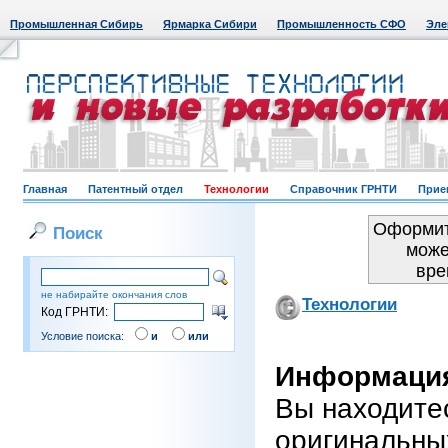
Промышленная Сибирь
Ярмарка Сибири
Промышленность СФО
Эле
Главная
Патентный отдел
Технологии
Справочник ГРНТИ
Прие
Оформит
Поиск
може
вре
не набирайте окончания слов
Технологии
Код ГРНТИ:
Условие поиска:
и
или
Информация
Вы находите
оригинальны