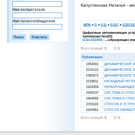
Капустинская Наталья - ме
Имя изобретателя
Имя патентообладателя
МПК
»
G
»
G11
»
G11C
»
G11C011
Цифровые запоминающие устрой
преимущество)[5]
G11C011/401:
....образующих яч
Всего позиций:
9
[1-9]
Публикация
2352001
ДИНАМИЧЕСКАЯ 
2210121
ДИНАМИЧЕСКОЕ З
2392672
ДИНАМИЧЕСКОЕ 
2218611
КАСКАДНЫЙ ИНТЕ
2263359
НЕРАЗРУШАЮЩЕЕ
2435237
СИСТЕМА И СПОС
2464655
СИСТЕМЫ И СПО
2331118
СПОСОБ И УСТРО
2263951
СПОСОБ ОБРАБО
Всего позиций:
9
[1-9]