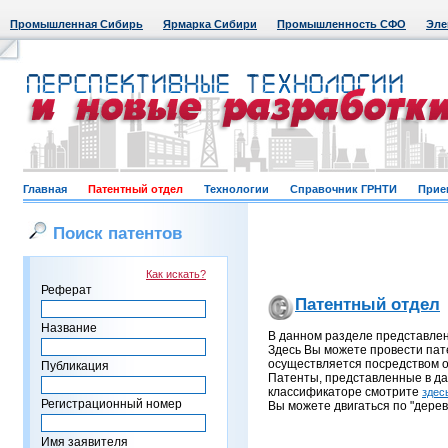
Промышленная Сибирь
Ярмарка Сибири
Промышленность СФО
Эле
Главная
Патентный отдел
Технологии
Справочник ГРНТИ
Прие
Поиск патентов
Как искать?
Реферат
Патентный отдел
Название
В данном разделе представле
Здесь Вы можете провести пат
осуществляется посредством о
Публикация
Патенты, представленные в д
классификаторе смотрите
здес
Регистрационный номер
Вы можете двигаться по "дерев
Имя заявителя