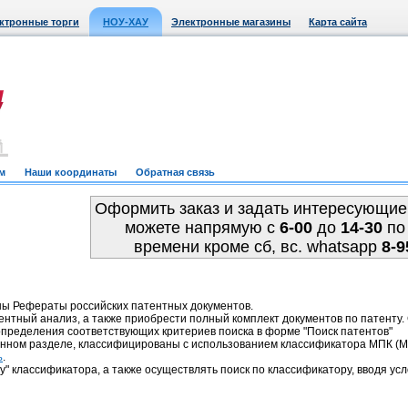
ктронные торги
НОУ-ХАУ
Электронные магазины
Карта сайта
м
Наши координаты
Обратная связь
Оформить заказ и задать интересующие
можете напрямую c
6-00
до
14-30
по
времени кроме сб, вс. whatsapp
8-9
ны Рефераты российских патентных документов.
ентный анализ, а также приобрести полный комплект документов по патенту
пределения соответствующих критериев поиска в форме "Поиск патентов"
анном разделе, классифицированы с использованием классификатора МПК 
.
ь
у" классификатора, а также осуществлять поиск по классификатору, вводя усл