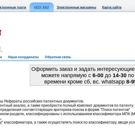
ктронные торги
НОУ-ХАУ
Электронные магазины
Карта сайта
м
Наши координаты
Обратная связь
Оформить заказ и задать интересующие
можете напрямую c
6-00
до
14-30
по
времени кроме сб, вс. whatsapp
8-9
ны Рефераты российских патентных документов.
ентный анализ, а также приобрести полный комплект документов по патенту
пределения соответствующих критериев поиска в форме "Поиск патентов"
анном разделе, классифицированы с использованием классификатора МПК 
.
ь
у" классификатора, а также осуществлять поиск по классификатору, вводя усл