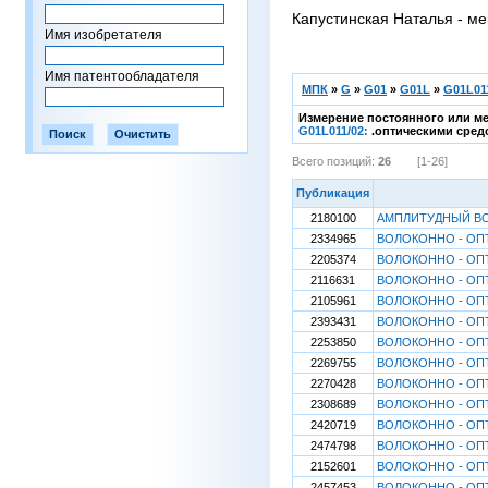
Капустинская Наталья - ме
Имя изобретателя
Имя патентообладателя
МПК
»
G
»
G01
»
G01L
»
G01L01
Измерение постоянного или ме
G01L011/02:
.оптическими средс
Всего позиций:
26
[1-26]
Публикация
2180100
АМПЛИТУДНЫЙ ВО
2334965
ВОЛОКОННО - ОП
2205374
ВОЛОКОННО - ОП
2116631
ВОЛОКОННО - ОП
2105961
ВОЛОКОННО - ОП
2393431
ВОЛОКОННО - ОП
2253850
ВОЛОКОННО - ОП
2269755
ВОЛОКОННО - ОП
2270428
ВОЛОКОННО - ОП
2308689
ВОЛОКОННО - ОП
2420719
ВОЛОКОННО - ОП
2474798
ВОЛОКОННО - ОП
2152601
ВОЛОКОННО - ОП
2457453
ВОЛОКОННО - ОП