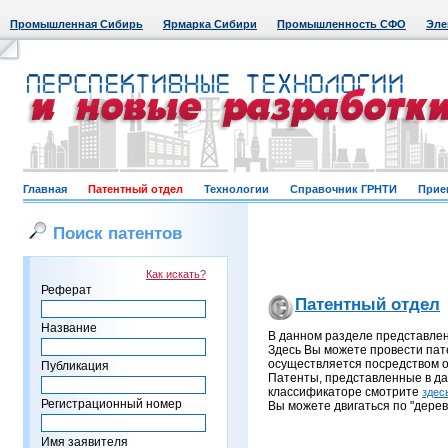
Промышленная Сибирь
Ярмарка Сибири
Промышленность СФО
Эле
Главная
Патентный отдел
Технологии
Справочник ГРНТИ
Прие
Поиск патентов
Как искать?
Реферат
Патентный отдел
Название
В данном разделе представле
Здесь Вы можете провести пат
осуществляется посредством о
Публикация
Патенты, представленные в д
классификаторе смотрите
здес
Регистрационный номер
Вы можете двигаться по "дерев
Имя заявителя