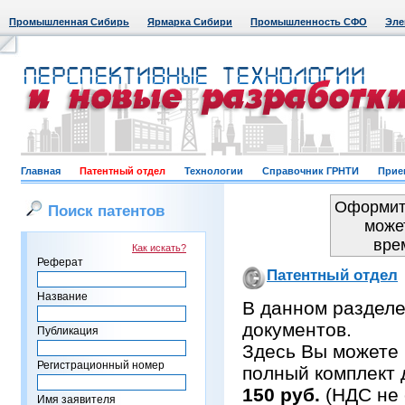
Промышленная Сибирь
Ярмарка Сибири
Промышленность СФО
Эле
Главная
Патентный отдел
Технологии
Справочник ГРНТИ
Прие
Оформить
Поиск патентов
може
вре
Как искать?
Реферат
Патентный отдел
Название
В данном раздел
документов.
Публикация
Здесь Вы можете 
Регистрационный номер
полный комплект 
150 руб.
(НДС не 
Имя заявителя