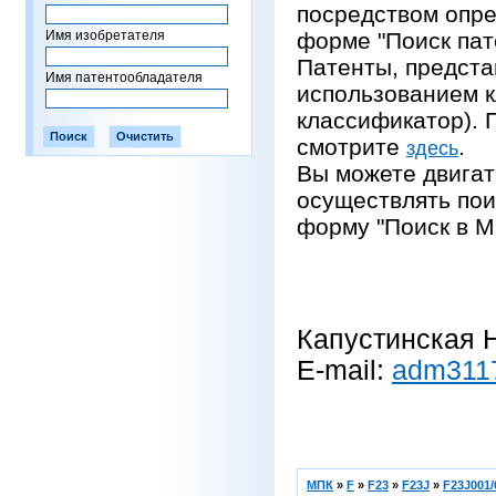
посредством опре
Имя изобретателя
форме "Поиск пат
Патенты, предста
Имя патентообладателя
использованием 
классификатор).
смотрите
.
здесь
Вы можете двигат
осуществлять пои
форму "Поиск в М
Капустинская Н
E-mail:
adm311
МПК
»
F
»
F23
»
F23J
»
F23J001/