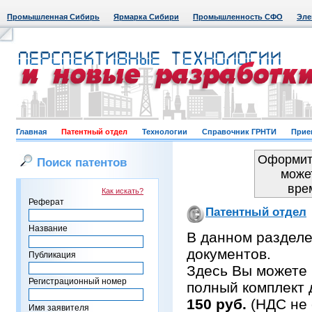
Промышленная Сибирь
Ярмарка Сибири
Промышленность СФО
Эле
Главная
Патентный отдел
Технологии
Справочник ГРНТИ
Прие
Оформить
Поиск патентов
може
вре
Как искать?
Реферат
Патентный отдел
Название
В данном раздел
документов.
Публикация
Здесь Вы можете 
Регистрационный номер
полный комплект 
150 руб.
(НДС не 
Имя заявителя