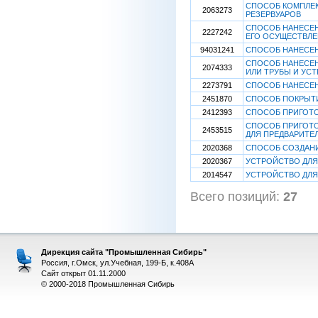
СПОСОБ КОМПЛЕК
2063273
РЕЗЕРВУАРОВ
СПОСОБ НАНЕСЕН
2227242
ЕГО ОСУЩЕСТВЛ
94031241
СПОСОБ НАНЕСЕН
СПОСОБ НАНЕСЕН
2074333
ИЛИ ТРУБЫ И УС
2273791
СПОСОБ НАНЕСЕН
2451870
СПОСОБ ПОКРЫТИ
2412393
СПОСОБ ПРИГОТО
СПОСОБ ПРИГОТО
2453515
ДЛЯ ПРЕДВАРИТЕ
2020368
СПОСОБ СОЗДАНИ
2020367
УСТРОЙСТВО ДЛЯ
2014547
УСТРОЙСТВО ДЛЯ
Всего позиций:
27
[
Дирекция сайта "Промышленная Сибирь"
Россия, г.Омск, ул.Учебная, 199-Б, к.408А
Сайт открыт 01.11.2000
© 2000-2018 Промышленная Сибирь