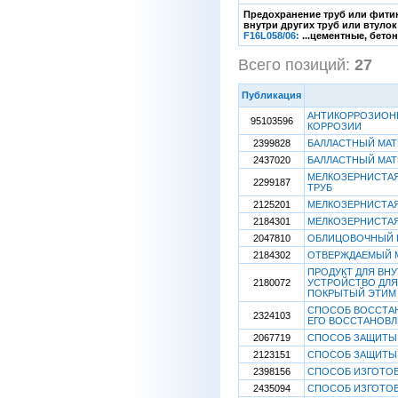
Предохранение труб или фитин
внутри других труб или втулок 
F16L058/06:
...цементные, бетонн
Всего позиций:
27
[
Публикация
АНТИКОРРОЗИОНН
95103596
КОРРОЗИИ
2399828
БАЛЛАСТНЫЙ МАТ
2437020
БАЛЛАСТНЫЙ МАТ
МЕЛКОЗЕРНИСТАЯ
2299187
ТРУБ
2125201
МЕЛКОЗЕРНИСТАЯ
2184301
МЕЛКОЗЕРНИСТАЯ
2047810
ОБЛИЦОВОЧНЫЙ 
2184302
ОТВЕРЖДАЕМЫЙ 
ПРОДУКТ ДЛЯ ВН
2180072
УСТРОЙСТВО ДЛЯ
ПОКРЫТЫЙ ЭТИМ
СПОСОБ ВОССТАН
2324103
ЕГО ВОССТАНОВЛ
2067719
СПОСОБ ЗАЩИТЫ
2123151
СПОСОБ ЗАЩИТЫ 
2398156
СПОСОБ ИЗГОТОВ
2435094
СПОСОБ ИЗГОТО