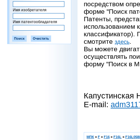
посредством опре
Имя изобретателя
форме "Поиск пат
Патенты, предста
Имя патентообладателя
использованием 
классификатор).
смотрите
.
здесь
Вы можете двигат
осуществлять пои
форму "Поиск в М
Капустинская Н
E-mail:
adm311
МПК
»
F
»
F16
»
F16L
»
F16L058