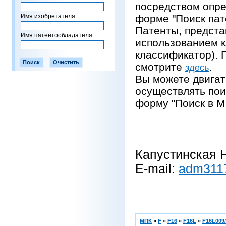
посредством опре
Имя изобретателя
форме "Поиск пат
Патенты, предста
Имя патентообладателя
использованием 
классификатор).
смотрите
.
здесь
Вы можете двигат
осуществлять пои
форму "Поиск в М
Капустинская Н
E-mail:
adm311
МПК
»
F
»
F16
»
F16L
»
F16L009