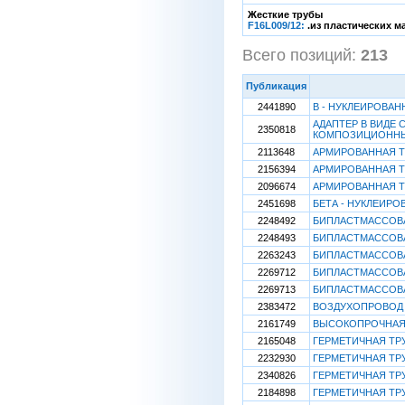
Жесткие трубы
F16L009/12:
.из пластических 
Всего позиций:
213
[
Публикация
2441890
B - НУКЛЕИРОВА
АДАПТЕР В ВИДЕ
2350818
КОМПОЗИЦИОННЫ
2113648
АРМИРОВАННАЯ Т
2156394
АРМИРОВАННАЯ Т
2096674
АРМИРОВАННАЯ Т
2451698
БЕТА - НУКЛЕИР
2248492
БИПЛАСТМАССОВА
2248493
БИПЛАСТМАССОВА
2263243
БИПЛАСТМАССОВА
2269712
БИПЛАСТМАССОВА
2269713
БИПЛАСТМАССОВА
2383472
ВОЗДУХОПРОВОД 
2161749
ВЫСОКОПРОЧНАЯ 
2165048
ГЕРМЕТИЧНАЯ ТРУ
2232930
ГЕРМЕТИЧНАЯ ТРУ
2340826
ГЕРМЕТИЧНАЯ ТРУ
2184898
ГЕРМЕТИЧНАЯ ТРУ