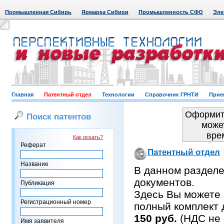
Промышленная Сибирь
Ярмарка Сибири
Промышленность СФО
Эле
Главная
Патентный отдел
Технологии
Справочник ГРНТИ
Прие
Оформить
Поиск патентов
може
вре
Как искать?
Реферат
Патентный отдел
Название
В данном раздел
документов.
Публикация
Здесь Вы можете 
Регистрационный номер
полный комплект 
150 руб.
(НДС не 
Имя заявителя