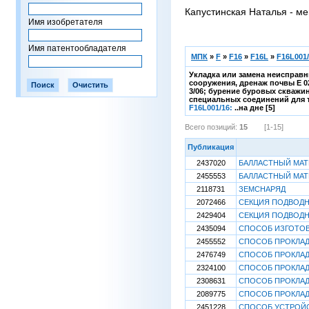
Капустинская Наталья - ме
Имя изобретателя
Имя патентообладателя
МПК
»
F
»
F16
»
F16L
»
F16L001
Укладка или замена неисправн
сооружения, дренаж почвы E 0
3/06; бурение буровых скважи
специальных соединений для тр
F16L001/16:
..на дне [5]
Всего позиций:
15
[1-15]
Публикация
2437020
БАЛЛАСТНЫЙ МАТ
2455553
БАЛЛАСТНЫЙ МА
2118731
ЗЕМСНАРЯД
2072466
СЕКЦИЯ ПОДВОДН
2429404
СЕКЦИЯ ПОДВОДН
2435094
СПОСОБ ИЗГОТО
2455552
СПОСОБ ПРОКЛА
2476749
СПОСОБ ПРОКЛА
2324100
СПОСОБ ПРОКЛАД
2308631
СПОСОБ ПРОКЛАД
2089775
СПОСОБ ПРОКЛАД
2451228
СПОСОБ УСТРОЙС