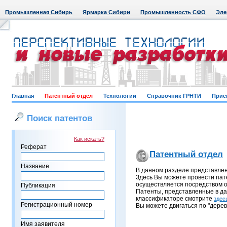
Промышленная Сибирь
Ярмарка Сибири
Промышленность СФО
Эле
Главная
Патентный отдел
Технологии
Справочник ГРНТИ
Прие
Поиск патентов
Как искать?
Реферат
Патентный отдел
Название
В данном разделе представле
Здесь Вы можете провести пат
осуществляется посредством о
Публикация
Патенты, представленные в д
классификаторе смотрите
здес
Регистрационный номер
Вы можете двигаться по "дерев
Имя заявителя