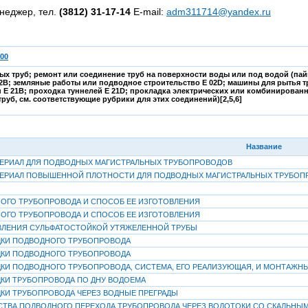
неджер, тел.
(3812) 31-17-14
E-mail:
adm311714@yandex.ru
/00
ых труб; ремонт или соединение труб на поверхности воды или под водой (пай
2B; земляные работы или подводное строительство E 02D; машины для рытья тр
н E 21B; проходка туннелей E 21D; прокладка электрических или комбинированн
уб, см. соответствующие рубрики для этих соединений)[2,5,6]
Название
ЕРИАЛ ДЛЯ ПОДВОДНЫХ МАГИСТРАЛЬНЫХ ТРУБОПРОВОДОВ
ТЕРИАЛ ПОВЫШЕННОЙ ПЛОТНОСТИ ДЛЯ ПОДВОДНЫХ МАГИСТРАЛЬНЫХ ТРУБОП
ОГО ТРУБОПРОВОДА И СПОСОБ ЕЕ ИЗГОТОВЛЕНИЯ
ОГО ТРУБОПРОВОДА И СПОСОБ ЕЕ ИЗГОТОВЛЕНИЯ
ВЛЕНИЯ СУЛЬФАТОСТОЙКОЙ УТЯЖЕЛЕННОЙ ТРУБЫ
ДКИ ПОДВОДНОГО ТРУБОПРОВОДА
ДКИ ПОДВОДНОГО ТРУБОПРОВОДА
КИ ПОДВОДНОГО ТРУБОПРОВОДА, СИСТЕМА, ЕГО РЕАЛИЗУЮЩАЯ, И МОНТАЖНЫ
КИ ТРУБОПРОВОДА ПО ДНУ ВОДОЕМА
КИ ТРУБОПРОВОДА ЧЕРЕЗ ВОДНЫЕ ПРЕГРАДЫ
ТВА ПОДВОДНОГО ПЕРЕХОДА ТРУБОПРОВОДА ЧЕРЕЗ ВОДОТОКИ СО СКАЛЬН