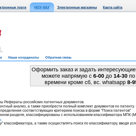
ктронные торги
НОУ-ХАУ
Электронные магазины
Карта сайта
м
Наши координаты
Обратная связь
Оформить заказ и задать интересующие
можете напрямую c
6-00
до
14-30
по
времени кроме сб, вс. whatsapp
8-9
ны Рефераты российских патентных документов.
ентный анализ, а также приобрести полный комплект документов по патенту
пределения соответствующих критериев поиска в форме "Поиск патентов"
анном разделе, классифицированы с использованием классификатора МПК 
.
ь
у" классификатора, а также осуществлять поиск по классификатору, вводя усл