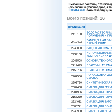
Смазочные составы, отличающ
(окисленные углеводороды 143
C10M145/40:
.полисахариды, на
Всего позиций:
16
[
Публикация
ВОДОРАСТВОРИМА
2415160
ПОЛУЧЕНИЯ И ПР
ЗАМЕЩЕННАЯ В М
2410403
ПРИМЕНЕНИЕ
2249030
ЗАЩИТНАЯ СМАЗК
ИСПОЛЬЗОВАНИЕ 
2439138
КОМПОЗИЦИЯХ Д
2048508
ОСНОВА ТЕХНОЛО
2214449
ПЛАСТИЧНАЯ СМА
2159796
ПЛАСТИЧНАЯ СМА
ПОРОШКОВАЯ ДОБ
2462506
СМАЗКА
2293760
СИНТЕТИЧЕСКАЯ 
2007438
СМАЗКА ДЛЯ ГЕР
2201956
СМАЗКА ДЛЯ ГОР
2156279
СМАЗКА ДЛЯ ГОР
2224011
СМАЗКА ДЛЯ ЗАГ
2005771
СМАЗКА ДЛЯ ПОК
2243988
СМАЗОЧНАЯ КОМ