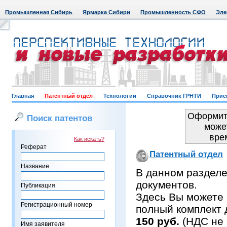
Промышленная Сибирь
Ярмарка Сибири
Промышленность СФО
Эле
Главная
Патентный отдел
Технологии
Справочник ГРНТИ
Прие
Оформить
Поиск патентов
може
вре
Как искать?
Реферат
Патентный отдел
Название
В данном раздел
документов.
Публикация
Здесь Вы можете 
Регистрационный номер
полный комплект 
150 руб.
(НДС не 
Имя заявителя