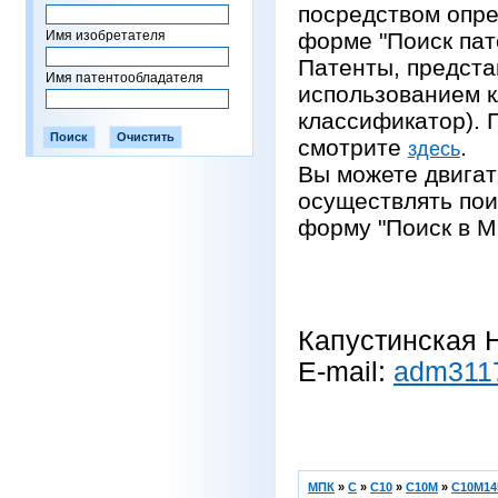
посредством опре
Имя изобретателя
форме "Поиск пат
Патенты, предста
Имя патентообладателя
использованием 
классификатор).
смотрите
.
здесь
Вы можете двигат
осуществлять пои
форму "Поиск в М
Капустинская Н
E-mail:
adm311
МПК
»
C
»
C10
»
C10M
»
C10M14