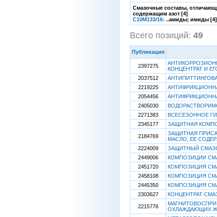
Смазочные составы, отличающ
содержащим азот [4]
C10M133/16:
..амиды; имиды [4]
Всего позиций:
49
[
Публикация
АНТИКОРРОЗИОНН
2397275
КОНЦЕНТРАТ И Е
2037512
АНТИПИТТИНГОВ
2219225
АНТИФРИКЦИОНН
2054456
АНТИФРИКЦИОНН
2405030
ВОДОРАСТВОРИМО
2271383
ВСЕСЕЗОННОЕ ГИ
2345177
ЗАЩИТНАЯ КОМПО
ЗАЩИТНАЯ ПРИС
2184769
МАСЛО, ЕЕ СОДЕ
2224009
ЗАЩИТНЫЙ СМАЗ
2449006
КОМПОЗИЦИИ СМ
2451720
КОМПОЗИЦИЯ СМ
2458108
КОМПОЗИЦИЯ СМ
2445350
КОМПОЗИЦИЯ СМ
2303627
КОНЦЕНТРАТ СМА
МАГНИТОВОСПРИИ
2215776
ОХЛАЖДАЮЩИХ Ж