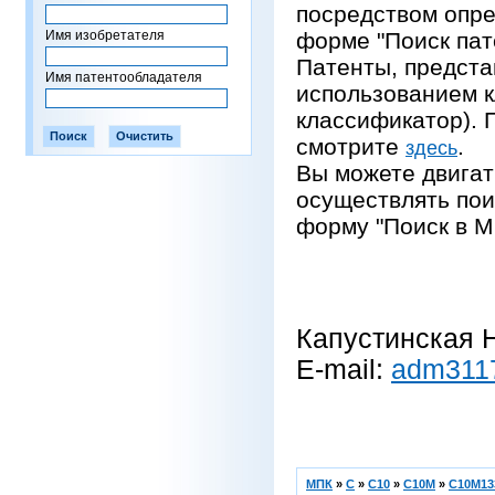
посредством опре
Имя изобретателя
форме "Поиск пат
Патенты, предста
Имя патентообладателя
использованием 
классификатор).
смотрите
.
здесь
Вы можете двигат
осуществлять пои
форму "Поиск в М
Капустинская Н
E-mail:
adm311
МПК
»
C
»
C10
»
C10M
»
C10M13