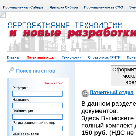
Промышленная Сибирь
Ярмарка Сибири
Промышленность СФО
Эле
Главная
Патентный отдел
Технологии
Справочник ГРНТИ
Прие
Оформить
Поиск патентов
може
вре
Как искать?
Реферат
Патентный отдел
Название
В данном раздел
документов.
Публикация
Здесь Вы можете 
Регистрационный номер
полный комплект 
150 руб.
(НДС не 
Имя заявителя