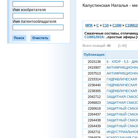
Капустинская Наталья - ме
Имя изобретателя
Имя патентообладателя
МПК
»
C
»
C10
»
C10M
»
C10M12
Смазочные составы, отличающ
C10M129/16:
..простые эфиры [
Всего позиций:
40
[1-40]
Публикация
2015136
6 - ХЛОР - 5,5 
2415907
АНТИФРИКЦИОНН
2037513
АНТИФРИКЦИОННА
2233314
ГИДРАВЛИЧЕСКАЯ
2236440
ГИДРАВЛИЧЕСКАЯ
2238305
ГИДРАВЛИЧЕСКАЯ
2042712
ЗАЩИТНАЯ СМАЗ
2046823
ЗАЩИТНАЯ СМАЗ
2260618
ЗАЩИТНЫЙ СМАЗ
2264437
ЗАЩИТНЫЙ СМАЗ
2264438
ЗАЩИТНЫЙ СМАЗ
2264439
ЗАЩИТНЫЙ СМАЗ
2042711
ИНДУСТРИАЛЬНО
2394876
КОМПОЗИЦИЯ СМ