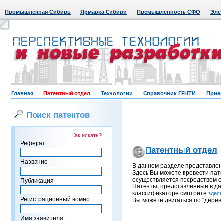
Промышленная Сибирь
Ярмарка Сибири
Промышленность СФО
Эле
Главная
Патентный отдел
Технологии
Справочник ГРНТИ
Прие
Поиск патентов
Как искать?
Реферат
Патентный отдел
Название
В данном разделе представле
Здесь Вы можете провести пат
осуществляется посредством о
Публикация
Патенты, представленные в д
классификаторе смотрите
здес
Регистрационный номер
Вы можете двигаться по "дерев
Имя заявителя