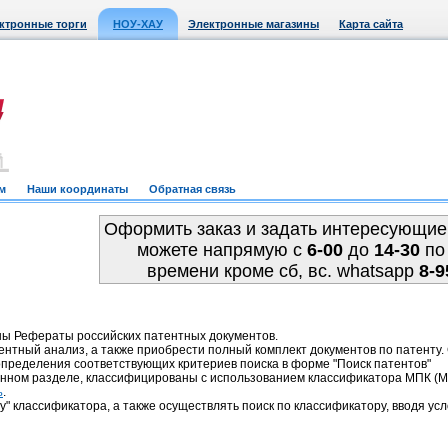
ктронные торги
НОУ-ХАУ
Электронные магазины
Карта сайта
м
Наши координаты
Обратная связь
Оформить заказ и задать интересующие
можете напрямую c
6-00
до
14-30
по
времени кроме сб, вс. whatsapp
8-9
ны Рефераты российских патентных документов.
ентный анализ, а также приобрести полный комплект документов по патенту
пределения соответствующих критериев поиска в форме "Поиск патентов"
анном разделе, классифицированы с использованием классификатора МПК 
.
ь
у" классификатора, а также осуществлять поиск по классификатору, вводя усл