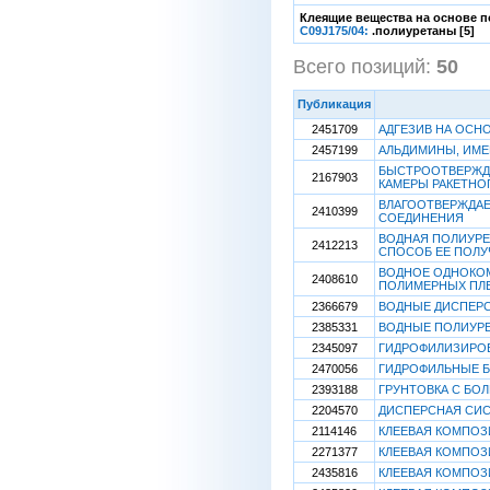
Клеящие вещества на основе п
C09J175/04:
.полиуретаны [5]
Всего позиций:
50
[
Публикация
2451709
АДГЕЗИВ НА ОСН
2457199
АЛЬДИМИНЫ, ИМЕ
БЫСТРООТВЕРЖД
2167903
КАМЕРЫ РАКЕТНО
ВЛАГООТВЕРЖДА
2410399
СОЕДИНЕНИЯ
ВОДНАЯ ПОЛИУРЕ
2412213
СПОСОБ ЕЕ ПОЛУ
ВОДНОЕ ОДНОКО
2408610
ПОЛИМЕРНЫХ ПЛ
2366679
ВОДНЫЕ ДИСПЕРС
2385331
ВОДНЫЕ ПОЛИУРЕ
2345097
ГИДРОФИЛИЗИРО
2470056
ГИДРОФИЛЬНЫЕ Б
2393188
ГРУНТОВКА С БО
2204570
ДИСПЕРСНАЯ СИ
2114146
КЛЕЕВАЯ КОМПО
2271377
КЛЕЕВАЯ КОМПО
2435816
КЛЕЕВАЯ КОМПО