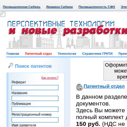
Промышленная Сибирь
Ярмарка Сибири
Промышленность СФО
Эле
Главная
Патентный отдел
Технологии
Справочник ГРНТИ
Прие
Оформить
Поиск патентов
може
вре
Как искать?
Реферат
Патентный отдел
Название
В данном раздел
документов.
Публикация
Здесь Вы можете 
Регистрационный номер
полный комплект 
150 руб.
(НДС не 
Имя заявителя