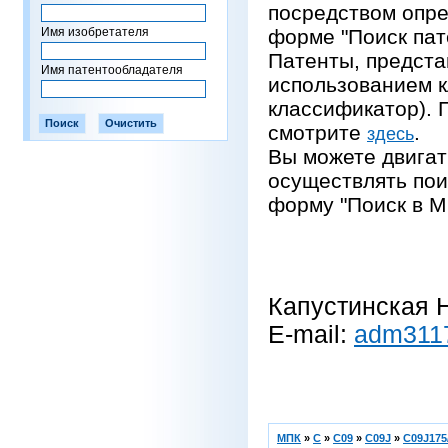
посредством опре
Имя изобретателя
форме "Поиск пат
Патенты, предста
Имя патентообладателя
использованием 
классификатор).
смотрите
.
здесь
Вы можете двигат
осуществлять пои
форму "Поиск в М
Капустинская Н
E-mail:
adm311
МПК
»
C
»
C09
»
C09J
»
C09J175