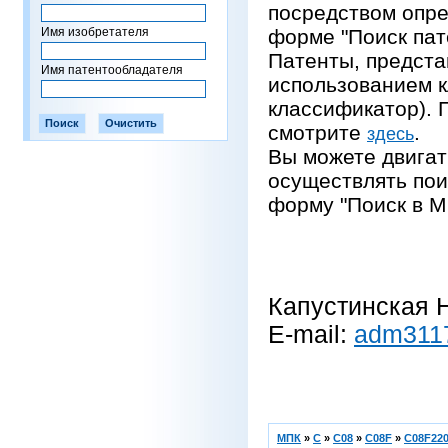
посредством опре
Имя изобретателя
форме "Поиск пат
Патенты, предста
Имя патентообладателя
использованием 
классификатор).
смотрите
.
здесь
Вы можете двигат
осуществлять пои
форму "Поиск в М
Капустинская Н
E-mail:
adm311
МПК
»
C
»
C08
»
C08F
»
C08F220