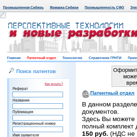
Промышленная Сибирь
Ярмарка Сибири
Промышленность СФО
Эле
Главная
Патентный отдел
Технологии
Справочник ГРНТИ
Прие
Оформить
Поиск патентов
може
вре
Как искать?
Реферат
Патентный отдел
Название
В данном раздел
документов.
Публикация
Здесь Вы можете 
Регистрационный номер
полный комплект 
150 руб.
(НДС не 
Имя заявителя