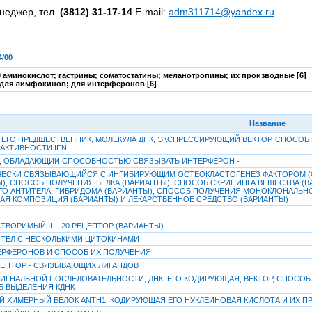
неджер, тел.
(3812) 31-17-14
E-mail:
adm311714@yandex.ru
/00
 аминокислот; гастрины; соматостатины; меланотропины; их производные [6]
; для лимфокинов; для интерферонов [6]
Название
PI, ЕГО ПРЕДШЕСТВЕННИК, МОЛЕКУЛА ДНК, ЭКСПРЕССИРУЮЩИЙ ВЕКТОР, СПОС
АКТИВНОСТИ IFN -
PII, ОБЛАДАЮЩИЙ СПОСОБНОСТЬЮ СВЯЗЫВАТЬ ИНТЕРФЕРОН -
ЧЕСКИ СВЯЗЫВАЮЩИЙСЯ С ИНГИБИРУЮЩИМ ОСТЕОКЛАСТОГЕНЕЗ ФАКТОРОМ (OCIF
), СПОСОБ ПОЛУЧЕНИЯ БЕЛКА (ВАРИАНТЫ), СПОСОБ СКРИНИНГА ВЕЩЕСТВА (В
О АНТИТЕЛА, ГИБРИДОМА (ВАРИАНТЫ), СПОСОБ ПОЛУЧЕНИЯ МОНОКЛОНАЛЬНОГ
АЯ КОМПОЗИЦИЯ (ВАРИАНТЫ) И ЛЕКАРСТВЕННОЕ СРЕДСТВО (ВАРИАНТЫ)
ВОРИМЫЙ IL - 20 РЕЦЕПТОР (ВАРИАНТЫ)
ТЕЛ С НЕСКОЛЬКИМИ ЦИТОКИНАМИ
РФЕРОНОВ И СПОСОБ ИХ ПОЛУЧЕНИЯ
ЕПТОР - СВЯЗЫВАЮЩИХ ЛИГАНДОВ
 СИГНАЛЬНОЙ ПОСЛЕДОВАТЕЛЬНОСТИ, ДНК, ЕГО КОДИРУЮЩАЯ, ВЕКТОР, СПОС
Б ВЫДЕЛЕНИЯ КДНК
 ХИМЕРНЫЙ БЕЛОК ANTH1, КОДИРУЮЩАЯ ЕГО НУКЛЕИНОВАЯ КИСЛОТА И ИХ П