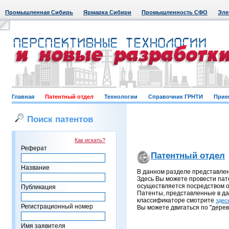
Промышленная Сибирь
Ярмарка Сибири
Промышленность СФО
Эле
Главная
Патентный отдел
Технологии
Справочник ГРНТИ
Прие
Поиск патентов
Как искать?
Реферат
Патентный отдел
Название
В данном разделе представле
Здесь Вы можете провести пат
осуществляется посредством о
Публикация
Патенты, представленные в д
классификаторе смотрите
здес
Регистрационный номер
Вы можете двигаться по "дерев
Имя заявителя