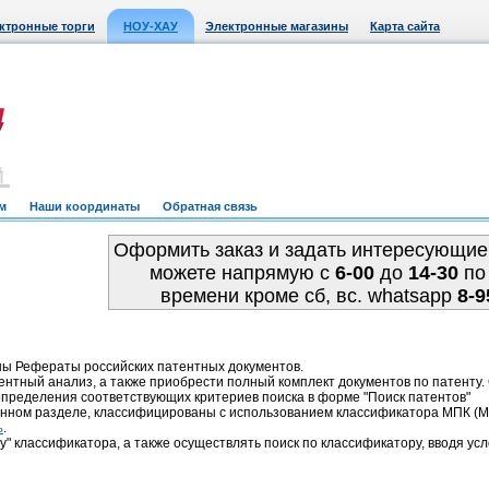
ктронные торги
НОУ-ХАУ
Электронные магазины
Карта сайта
м
Наши координаты
Обратная связь
Оформить заказ и задать интересующие
можете напрямую c
6-00
до
14-30
по
времени кроме сб, вс. whatsapp
8-9
ны Рефераты российских патентных документов.
ентный анализ, а также приобрести полный комплект документов по патенту
пределения соответствующих критериев поиска в форме "Поиск патентов"
анном разделе, классифицированы с использованием классификатора МПК 
.
ь
у" классификатора, а также осуществлять поиск по классификатору, вводя усл