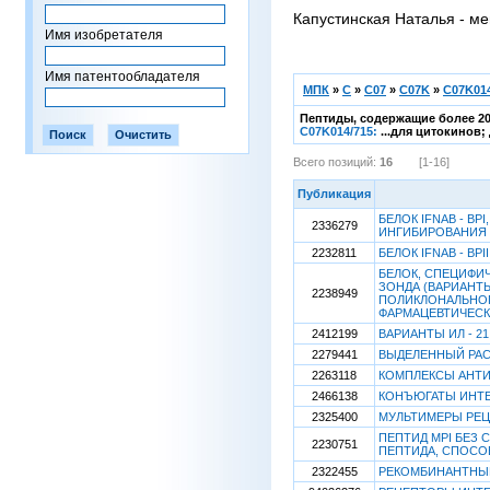
Капустинская Наталья - ме
Имя изобретателя
Имя патентообладателя
МПК
»
C
»
C07
»
C07K
»
C07K014
Пептиды, содержащие более 20
C07K014/715:
...для цитокинов
Всего позиций:
16
[1-16]
Публикация
БЕЛОК IFNAB - B
2336279
ИНГИБИРОВАНИЯ 
2232811
БЕЛОК IFNAB - B
БЕЛОК, СПЕЦИФИ
ЗОНДА (ВАРИАНТЫ
2238949
ПОЛИКЛОНАЛЬНОГ
ФАРМАЦЕВТИЧЕСК
2412199
ВАРИАНТЫ ИЛ - 21
2279441
ВЫДЕЛЕННЫЙ РАСТ
2263118
КОМПЛЕКСЫ АНТИ
2466138
КОНЪЮГАТЫ ИНТЕ
2325400
МУЛЬТИМЕРЫ РЕЦ
ПЕПТИД MPI БЕЗ
2230751
ПЕПТИДА, СПОСО
2322455
РЕКОМБИНАНТНЫЙ