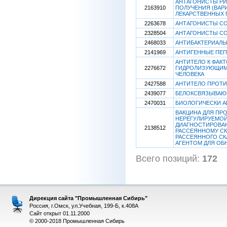
АНТАГОНИСТЫ РИЛ
2163910
ПОЛУЧЕНИЯ (ВАР
ЛЕКАРСТВЕННЫХ 
2263678
АНТАГОНИСТЫ С
2328504
АНТАГОНИСТЫ С
2468033
АНТИБАКТЕРИАЛ
2141969
АНТИГЕННЫЕ ПЕ
АНТИТЕЛО К ФАКТ
2276672
ГИДРОЛИЗУЮЩИМИ
ЧЕЛОВЕКА
2427588
АНТИТЕЛО ПРОТИ
2439077
БЕЛОКСВЯЗЫВАЮЩ
2470031
БИОЛОГИЧЕСКИ 
ВАКЦИНА ДЛЯ ПР
НЕРЕГУЛИРУЕМОЙ
ДИАГНОСТИРОВАН
2138512
РАССЕЯННОМУ СК
РАССЕЯННОГО С
АГЕНТОМ ДЛЯ ОБ
Всего позиций:
172
[
Дирекция сайта "Промышленная Сибирь"
Россия, г.Омск, ул.Учебная, 199-Б, к.408А
Сайт открыт 01.11.2000
© 2000-2018 Промышленная Сибирь