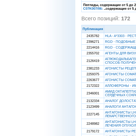
Пептиды, содержащие от 5 до 
C07K007/06:
..содержащие от 5 
Всего позиций:
172
[
Публикация
2435782
HLA - A*3303 - 
2396271
RGD - ПОДОБНЫЕ
2214416
RGD - СОДЕРЖАЩ
2355702
АГЕНТЫ ДЛЯ ВИЗ
АГЛЮКОДАЛЬБАГЕ
2126419
СПОСОБ ПОЛУЧЕН
2381233
АГОНИСТЫ РЕЦЕП
2259375
АГОНИСТЫ СОМА
2263677
АГОНИСТЫ СОМА
2172322
АЛЛОФЕРОНЫ - 
АМИД ОКТАПЕПТИ
2346001
СЕРДЕЧНЫХ СОК
2132334
АНАЛОГ ДОЛОСТА
2123499
АНАЛОГИ АНТАГО
АНТАГОНИСТЫ LH
2227145
ЛЕКАРСТВЕННОГО
АНТАГОНИСТЫ LH
2248982
ЛЕЧЕНИЯ ОПУХОЛ
2179172
АНТАГОНИСТЫ Р