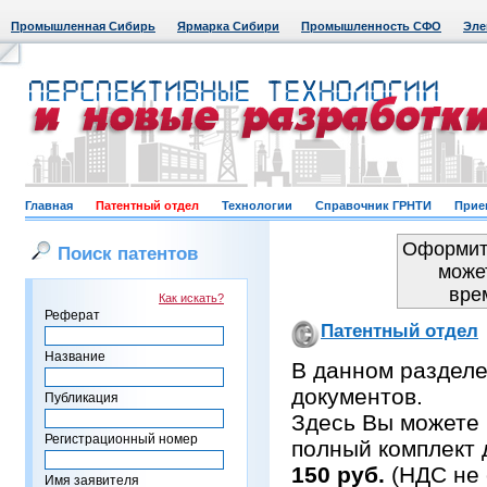
Промышленная Сибирь
Ярмарка Сибири
Промышленность СФО
Эле
Главная
Патентный отдел
Технологии
Справочник ГРНТИ
Прие
Оформить
Поиск патентов
може
вре
Как искать?
Реферат
Патентный отдел
Название
В данном раздел
документов.
Публикация
Здесь Вы можете 
Регистрационный номер
полный комплект 
150 руб.
(НДС не 
Имя заявителя