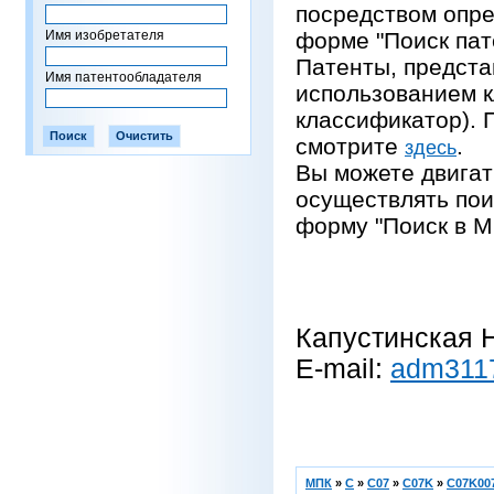
посредством опре
Имя изобретателя
форме "Поиск пат
Патенты, предста
Имя патентообладателя
использованием 
классификатор).
смотрите
.
здесь
Вы можете двигат
осуществлять пои
форму "Поиск в М
Капустинская Н
E-mail:
adm311
МПК
»
C
»
C07
»
C07K
»
C07K007