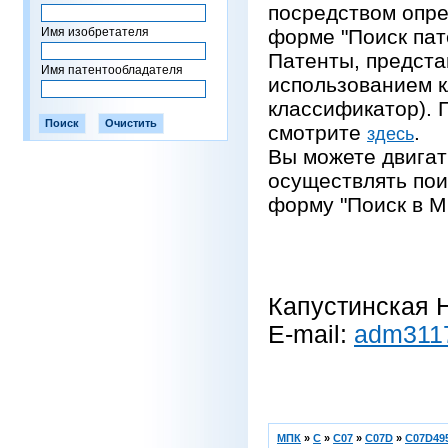
посредством опре
Имя изобретателя
форме "Поиск пат
Патенты, предста
Имя патентообладателя
использованием 
классификатор).
смотрите
.
здесь
Вы можете двигат
осуществлять пои
форму "Поиск в М
Капустинская Н
E-mail:
adm311
МПК
»
C
»
C07
»
C07D
»
C07D495