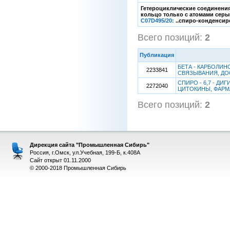
Гетероциклические соединени
кольцо только с атомами серы 
C07D495/20:
..спиро-конденсир
Всего позиций:
2
[1
Публикация
БЕТА - КАРБОЛИ
2233841
СВЯЗЫВАНИЯ, ДО
СПИРО - 6,7 - ДИ
2272040
ЦИТОКИНЫ, ФАРМ
Всего позиций:
2
[1
Дирекция сайта "Промышленная Сибирь"
Россия, г.Омск, ул.Учебная, 199-Б, к.408А
Сайт открыт 01.11.2000
© 2000-2018 Промышленная Сибирь