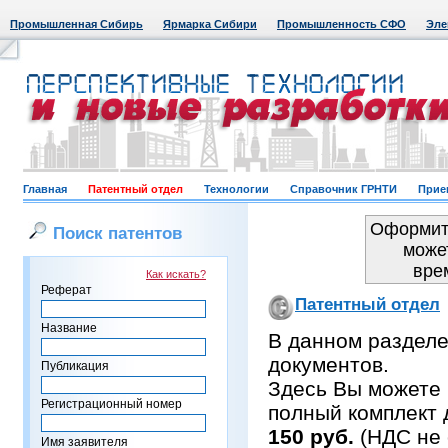
Промышленная Сибирь
Ярмарка Сибири
Промышленность СФО
Эле
Главная
Патентный отдел
Технологии
Справочник ГРНТИ
Прие
Оформить
Поиск патентов
може
вре
Как искать?
Реферат
Патентный отдел
Название
В данном раздел
документов.
Публикация
Здесь Вы можете 
Регистрационный номер
полный комплект 
150 руб.
(НДС не 
Имя заявителя