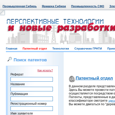
Промышленная Сибирь
Ярмарка Сибири
Промышленность СФО
Эле
Главная
Патентный отдел
Технологии
Справочник ГРНТИ
Прие
Поиск патентов
Как искать?
Реферат
Патентный отдел
Название
В данном разделе представле
Здесь Вы можете провести пат
осуществляется посредством о
Публикация
Патенты, представленные в д
классификаторе смотрите
здес
Регистрационный номер
Вы можете двигаться по "дерев
Имя заявителя