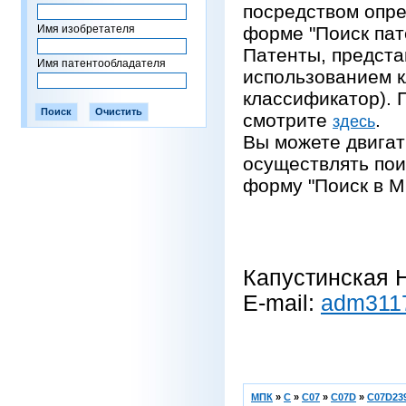
посредством опре
Имя изобретателя
форме "Поиск пат
Патенты, предста
Имя патентообладателя
использованием 
классификатор).
смотрите
.
здесь
Вы можете двигат
осуществлять пои
форму "Поиск в М
Капустинская Н
E-mail:
adm311
МПК
»
C
»
C07
»
C07D
»
C07D239