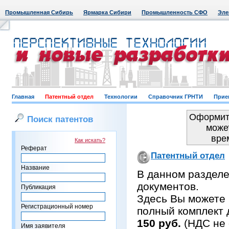
Промышленная Сибирь
Ярмарка Сибири
Промышленность СФО
Эле
Главная
Патентный отдел
Технологии
Справочник ГРНТИ
Прие
Оформить
Поиск патентов
може
вре
Как искать?
Реферат
Патентный отдел
Название
В данном раздел
документов.
Публикация
Здесь Вы можете 
Регистрационный номер
полный комплект 
150 руб.
(НДС не 
Имя заявителя