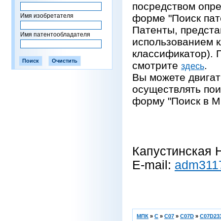
посредством опре
Имя изобретателя
форме "Поиск пат
Патенты, предста
Имя патентообладателя
использованием 
классификатор).
смотрите
.
здесь
Вы можете двигат
осуществлять пои
форму "Поиск в М
Капустинская Н
E-mail:
adm311
МПК
»
C
»
C07
»
C07D
»
C07D233