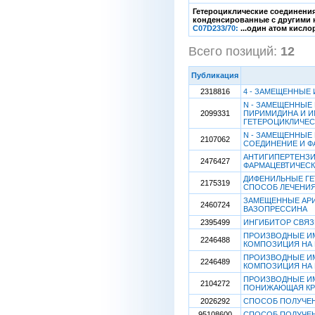
Гетероциклические соединения
конденсированные с другими 
C07D233/70:
...один атом кисло
Всего позиций:
12
[
Публикация
2318816
4 - ЗАМЕЩЕННЫЕ 
N - ЗАМЕЩЕННЫЕ
2099331
ПИРИМИДИНА И И
ГЕТЕРОЦИКЛИЧЕ
N - ЗАМЕЩЕННЫЕ
2107062
СОЕДИНЕНИЕ И Ф
АНТИГИПЕРТЕНЗИ
2476427
ФАРМАЦЕВТИЧЕСК
ДИФЕНИЛЬНЫЕ ГЕ
2175319
СПОСОБ ЛЕЧЕНИ
ЗАМЕЩЕННЫЕ АРИ
2460724
ВАЗОПРЕССИНА
2395499
ИНГИБИТОР СВЯЗ
ПРОИЗВОДНЫЕ И
2246488
КОМПОЗИЦИЯ НА 
ПРОИЗВОДНЫЕ И
2246489
КОМПОЗИЦИЯ НА 
ПРОИЗВОДНЫЕ ИМ
2104272
ПОНИЖАЮЩАЯ КР
2026292
СПОСОБ ПОЛУЧЕН
95108600
СПОСОБ ПОЛУЧЕ