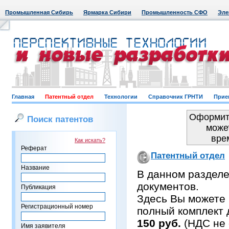
Промышленная Сибирь
Ярмарка Сибири
Промышленность СФО
Эле
Главная
Патентный отдел
Технологии
Справочник ГРНТИ
Прие
Оформить
Поиск патентов
може
вре
Как искать?
Реферат
Патентный отдел
Название
В данном раздел
документов.
Публикация
Здесь Вы можете 
Регистрационный номер
полный комплект 
150 руб.
(НДС не 
Имя заявителя