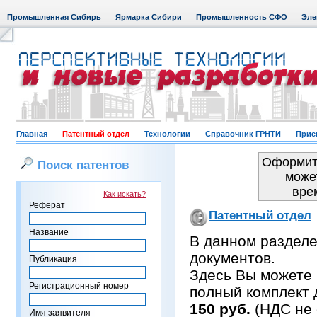
Промышленная Сибирь
Ярмарка Сибири
Промышленность СФО
Эле
Главная
Патентный отдел
Технологии
Справочник ГРНТИ
Прие
Оформить
Поиск патентов
може
вре
Как искать?
Реферат
Патентный отдел
Название
В данном раздел
документов.
Публикация
Здесь Вы можете 
Регистрационный номер
полный комплект 
150 руб.
(НДС не 
Имя заявителя