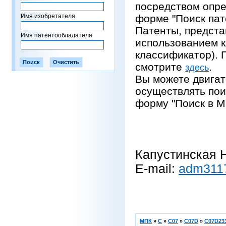
посредством опре
Имя изобретателя
форме "Поиск пат
Патенты, предста
Имя патентообладателя
использованием 
классификатор).
смотрите
.
здесь
Вы можете двигат
осуществлять пои
форму "Поиск в М
Капустинская Н
E-mail:
adm311
МПК
»
C
»
C07
»
C07D
»
C07D233