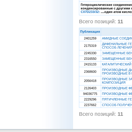
Гетероциклические соединения
конденсированные с другими 
C07D233/32:
....один атом кисло
Всего позиций:
11
[1
Публикация
2401259
АМИДНЫЕ СОЕДИН
ДИФЕНИЛЬНЫЕ ГЕ
2175319
СПОСОБ ЛЕЧЕНИ
2245330
ЗАМЕЩЕННЫЕ БЕН
2316550
ЗАМЕЩЕННЫЕ БЕ
2415133
КАТАЛИТИЧЕСКИЙ
ПРОИЗВОДНЫЕ ДИ
2368600
ПРОИЗВОДНЫЕ В 
ПРОИЗВОДНЫЕ ЗА
2056418
КОМПОЗИЦИЯ
2126403
ПРОИЗВОДНЫЕ ФЕ
94036775
ПРОИЗВОДНЫЕ ФЕ
2229296
ПЯТИЧЛЕННЫЕ ГЕТ
2237662
СПОСОБ ПОЛУЧЕНИ
Всего позиций:
11
[1