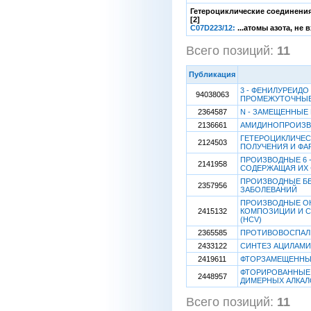
Гетероциклические соединения
[2]
C07D223/12:
...атомы азота, не
Всего позиций:
11
[1
Публикация
3 - ФЕНИЛУРЕИДО 
94038063
ПРОМЕЖУТОЧНЫЕ
2364587
N - ЗАМЕЩЕННЫ
2136661
АМИДИНОПРОИЗВО
ГЕТЕРОЦИКЛИЧЕС
2124503
ПОЛУЧЕНИЯ И ФА
ПРОИЗВОДНЫЕ 6 -
2141958
СОДЕРЖАЩАЯ ИХ
ПРОИЗВОДНЫЕ БЕ
2357956
ЗАБОЛЕВАНИЙ
ПРОИЗВОДНЫЕ О
2415132
КОМПОЗИЦИИ И С
(HCV)
2365585
ПРОТИВОВОСПАЛ
2433122
СИНТЕЗ АЦИЛАМИ
2419611
ФТОРЗАМЕЩЕННЫЕ
ФТОРИРОВАННЫЕ 
2448957
ДИМЕРНЫХ АЛКАЛ
Всего позиций:
11
[1