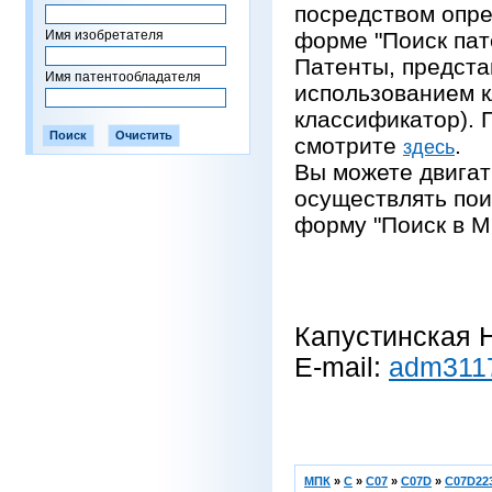
посредством опре
Имя изобретателя
форме "Поиск пат
Патенты, предста
Имя патентообладателя
использованием 
классификатор).
смотрите
.
здесь
Вы можете двигат
осуществлять пои
форму "Поиск в М
Капустинская Н
E-mail:
adm311
МПК
»
C
»
C07
»
C07D
»
C07D223