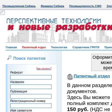
Промышленная Сибирь
Ярмарка Сибири
Промышленность СФО
Эле
Главная
Патентный отдел
Технологии
Справочник ГРНТИ
Прие
Оформить
Поиск патентов
може
вре
Как искать?
Реферат
Патентный отдел
Название
В данном раздел
документов.
Публикация
Здесь Вы можете 
Регистрационный номер
полный комплект 
150 руб.
(НДС не 
Имя заявителя