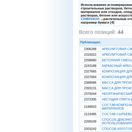
Использование агломерирован
строительных растворов, бет
материалов или отходов, спец
растворах, бетоне или искусс
C04B018/24:
...растительные о
например бумаги [4]
Всего позиций:
44
[
Публикация
2306288
АРБОЛИТОВАЯ С
2315022
АРБОЛИТОВАЯ С
2258680
БЕТОННАЯ СМЕСЬ
2243188
КАРКАСНЫЙ АРБО
2327665
КОМПОЗИЦИЯ ДЛ
2327664
КОМПОЗИЦИЯ ДЛ
2368586
МАССА ДЛЯ ПРОИ
2393131
МАССА ДЛЯ ПРОИ
2379244
НЕОРГАНИЧЕСКАЯ
2372305
НЕСУЩАЯ ПЛИТА 
СОСТАВ КОМПОЗ
2199503
МАТЕРИАЛОВ
2123485
СОСТАВ СЫРЬЕВО
СПОСОБ ДЕКОРАТ
2208109
ИСПОЛЬЗОВАНИЯ
2203242
СПОСОБ ИЗГОТОВ