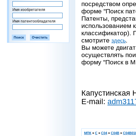
посредством опре
Имя изобретателя
форме "Поиск пат
Патенты, предста
Имя патентообладателя
использованием 
классификатор).
смотрите
.
здесь
Вы можете двигат
осуществлять пои
форму "Поиск в М
Капустинская Н
E-mail:
adm311
МПК
»
C
»
C04
»
C04B
»
C04B018