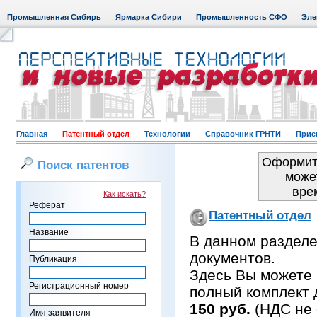
Промышленная Сибирь
Ярмарка Сибири
Промышленность СФО
Эле
Главная
Патентный отдел
Технологии
Справочник ГРНТИ
Прие
Оформить
Поиск патентов
може
вре
Как искать?
Реферат
Патентный отдел
Название
В данном раздел
документов.
Публикация
Здесь Вы можете 
Регистрационный номер
полный комплект 
150 руб.
(НДС не 
Имя заявителя