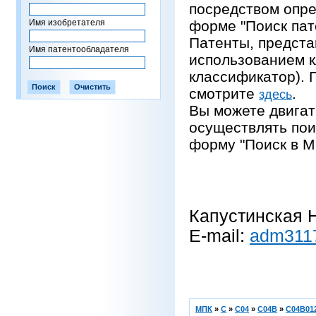
посредством опре
Имя изобретателя
форме "Поиск пат
Патенты, предста
Имя патентообладателя
использованием 
классификатор).
смотрите
.
здесь
Вы можете двигат
осуществлять пои
форму "Поиск в М
Капустинская Н
E-mail:
adm311
МПК
»
C
»
C04
»
C04B
»
C04B012