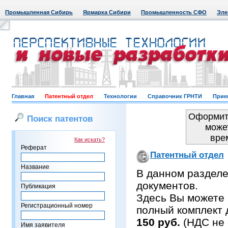
Промышленная Сибирь
Ярмарка Сибири
Промышленность СФО
Эле
Главная
Патентный отдел
Технологии
Справочник ГРНТИ
Прие
Оформить
Поиск патентов
може
вре
Как искать?
Реферат
Патентный отдел
Название
В данном раздел
документов.
Публикация
Здесь Вы можете 
Регистрационный номер
полный комплект 
150 руб.
(НДС не 
Имя заявителя