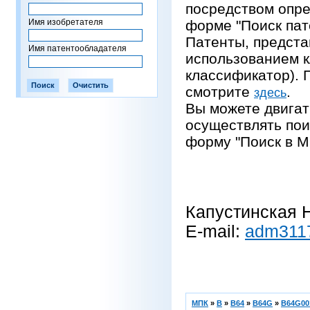
посредством опре
Имя изобретателя
форме "Поиск пат
Патенты, предста
Имя патентообладателя
использованием 
классификатор).
смотрите
.
здесь
Вы можете двигат
осуществлять пои
форму "Поиск в М
Капустинская Н
E-mail:
adm311
МПК
»
B
»
B64
»
B64G
»
B64G00