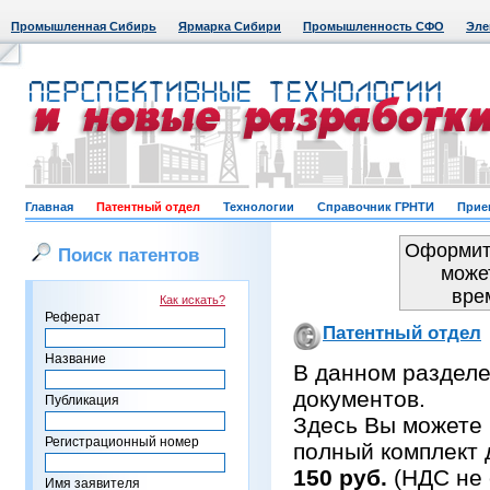
Промышленная Сибирь
Ярмарка Сибири
Промышленность СФО
Эле
Главная
Патентный отдел
Технологии
Справочник ГРНТИ
Прие
Оформить
Поиск патентов
може
вре
Как искать?
Реферат
Патентный отдел
Название
В данном раздел
документов.
Публикация
Здесь Вы можете 
Регистрационный номер
полный комплект 
150 руб.
(НДС не 
Имя заявителя