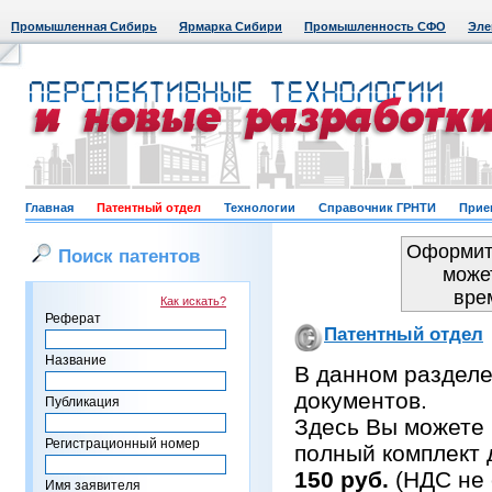
Промышленная Сибирь
Ярмарка Сибири
Промышленность СФО
Эле
Главная
Патентный отдел
Технологии
Справочник ГРНТИ
Прие
Оформить
Поиск патентов
може
вре
Как искать?
Реферат
Патентный отдел
Название
В данном раздел
документов.
Публикация
Здесь Вы можете 
Регистрационный номер
полный комплект 
150 руб.
(НДС не 
Имя заявителя