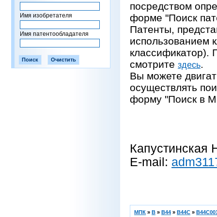
посредством опре
Имя изобретателя
форме "Поиск пат
Патенты, предста
Имя патентообладателя
использованием 
классификатор).
смотрите
.
здесь
Вы можете двигат
осуществлять пои
форму "Поиск в М
Капустинская Н
E-mail:
adm311
МПК
»
B
»
B44
»
B44C
»
B44C001