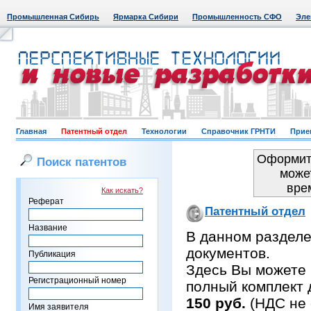
Промышленная Сибирь
Ярмарка Сибири
Промышленность СФО
Эле
Главная
Патентный отдел
Технологии
Справочник ГРНТИ
Прие
Оформить
Поиск патентов
може
вре
Как искать?
Реферат
Патентный отдел
Название
В данном раздел
документов.
Публикация
Здесь Вы можете 
Регистрационный номер
полный комплект 
150 руб.
(НДС не 
Имя заявителя