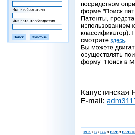
посредством опре
Имя изобретателя
форме "Поиск пат
Патенты, предста
Имя патентообладателя
использованием 
классификатор).
смотрите
.
здесь
Вы можете двигат
осуществлять пои
форму "Поиск в М
Капустинская Н
E-mail:
adm311
МПК
»
B
»
B32
»
B32B
»
B32B003