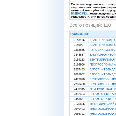
Слоистые изделия, изготовлен
шероховатым слоем (непрерыв
пенистой или губчатой структу
B32B003/12:
..отличающиеся сл
отдельности, или путем соеди
Всего позиций:
110
[
Публикация
2148496
АДАПТЕР В ВИДЕ
2189907
АДАПТЕР В ВИДЕ
2333865
АЭРОДИНАМИЧЕС
2448867
ВАКУУМНАЯ ИЗОЛ
2154133
ВЕНТИЛИРУЕМАЯ
2186906
ГЕОПРОСЛОЙКА А
2267403
ЗАПОЛНИТЕЛЬ ДЛ
2016982
ЗАПОЛНИТЕЛЬ ДЛ
2412820
ЗВУКОПОГЛОЩАЮ
2206458
ЗВУКОПОГЛОЩАЮ
2433915
КОМПОЗИТНАЯ П
2352464
ЛЕГКАЯ КОНСТРУ
2448837
ЛЕГКАЯ СТРОИТЕ
2175606
МЕТАЛЛИЧЕСКИЙ
2040403
МНОГОСЛОЙНАЯ 
2055723
МНОГОСЛОЙНАЯ 