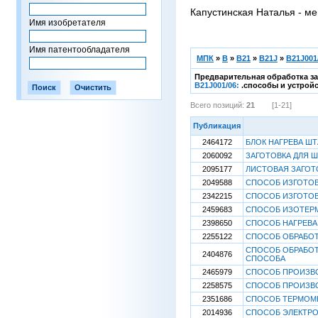
Капустинская Наталья - ме
Имя изобретателя
Имя патентообладателя
МПК
»
B
»
B21
»
B21J
»
B21J001
Предварительная обработка з
B21J001/06:
.способы и устрой
Всего позиций:
21
[1-21]
Публикация
2464172
БЛОК НАГРЕВА Ш
2060092
ЗАГОТОВКА ДЛЯ 
2095177
ЛИСТОВАЯ ЗАГОТ
2049588
СПОСОБ ИЗГОТО
2342215
СПОСОБ ИЗГОТОВ
2459683
СПОСОБ ИЗОТЕРМ
2398650
СПОСОБ НАГРЕВА
2255122
СПОСОБ ОБРАБОТ
СПОСОБ ОБРАБОТ
2404876
СПОСОБА
2465979
СПОСОБ ПРОИЗВО
2258575
СПОСОБ ПРОИЗВО
2351686
СПОСОБ ТЕРМОМЕ
2014936
СПОСОБ ЭЛЕКТРО