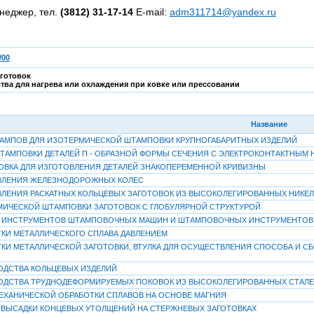
неджер, тел.
(3812) 31-17-14
E-mail:
adm311714@yandex.ru
/00
аготовок
ства для нагрева или охлаждения при ковке или прессовании
Название
ТАМПОВ ДЛЯ ИЗОТЕРМИЧЕСКОЙ ШТАМПОВКИ КРУПНОГАБАРИТНЫХ ИЗДЕЛИЙ
ШТАМПОВКИ ДЕТАЛЕЙ П - ОБРАЗНОЙ ФОРМЫ СЕЧЕНИЯ С ЭЛЕКТРОКОНТАКТНЫМ 
ОВКА ДЛЯ ИЗГОТОВЛЕНИЯ ДЕТАЛЕЙ ЗНАКОПЕРЕМЕННОЙ КРИВИЗНЫ
ВЛЕНИЯ ЖЕЛЕЗНОДОРОЖНЫХ КОЛЕС
ЛЕНИЯ РАСКАТНЫХ КОЛЬЦЕВЫХ ЗАГОТОВОК ИЗ ВЫСОКОЛЕГИРОВАННЫХ НИКЕ
ИЧЕСКОЙ ШТАМПОВКИ ЗАГОТОВОК С ГЛОБУЛЯРНОЙ СТРУКТУРОЙ
 ИНСТРУМЕНТОВ ШТАМПОВОЧНЫХ МАШИН И ШТАМПОВОЧНЫХ ИНСТРУМЕНТОВ И
КИ МЕТАЛЛИЧЕСКОГО СПЛАВА ДАВЛЕНИЕМ
КИ МЕТАЛЛИЧЕСКОЙ ЗАГОТОВКИ, ВТУЛКА ДЛЯ ОСУЩЕСТВЛЕНИЯ СПОСОБА И СБ
ДСТВА КОЛЬЦЕВЫХ ИЗДЕЛИЙ
ДСТВА ТРУДНОДЕФОРМИРУЕМЫХ ПОКОВОК ИЗ ВЫСОКОЛЕГИРОВАННЫХ СТАЛЕ
ХАНИЧЕСКОЙ ОБРАБОТКИ СПЛАВОВ НА ОСНОВЕ МАГНИЯ
ВЫСАДКИ КОНЦЕВЫХ УТОЛЩЕНИЙ НА СТЕРЖНЕВЫХ ЗАГОТОВКАХ