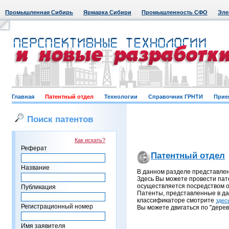
Промышленная Сибирь
Ярмарка Сибири
Промышленность СФО
Эле
Главная
Патентный отдел
Технологии
Справочник ГРНТИ
Прие
Поиск патентов
Как искать?
Реферат
Патентный отдел
Название
В данном разделе представле
Здесь Вы можете провести пат
осуществляется посредством о
Публикация
Патенты, представленные в д
классификаторе смотрите
здес
Регистрационный номер
Вы можете двигаться по "дерев
Имя заявителя