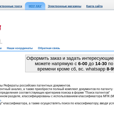
ктронные торги
НОУ-ХАУ
Электронные магазины
Карта сайта
м
Наши координаты
Обратная связь
Оформить заказ и задать интересующие
можете напрямую c
6-00
до
14-30
по
времени кроме сб, вс. whatsapp
8-9
ны Рефераты российских патентных документов.
ентный анализ, а также приобрести полный комплект документов по патенту
пределения соответствующих критериев поиска в форме "Поиск патентов"
анном разделе, классифицированы с использованием классификатора МПК 
.
ь
у" классификатора, а также осуществлять поиск по классификатору, вводя усл