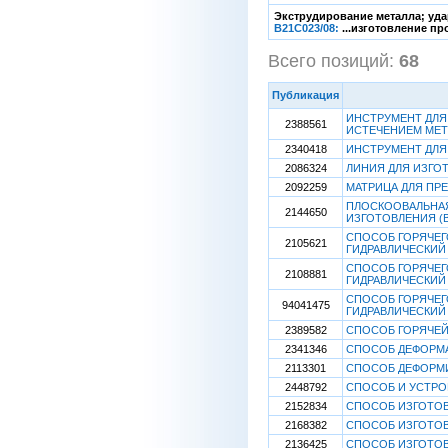
Экструдирование металла; уда
B21C023/08:
...изготовление пр
Всего позиций:
68
[
Публикация
ИНСТРУМЕНТ ДЛЯ
2388561
ИСТЕЧЕНИЕМ МЕТ
2340418
ИНСТРУМЕНТ ДЛЯ
2086324
ЛИНИЯ ДЛЯ ИЗГО
2092259
МАТРИЦА ДЛЯ ПР
ПЛОСКООВАЛЬНАЯ
2144650
ИЗГОТОВЛЕНИЯ (
СПОСОБ ГОРЯЧЕГ
2105621
ГИДРАВЛИЧЕСКИЙ
СПОСОБ ГОРЯЧЕГ
2108881
ГИДРАВЛИЧЕСКИЙ
СПОСОБ ГОРЯЧЕГ
94041475
ГИДРАВЛИЧЕСКИЙ
2389582
СПОСОБ ГОРЯЧЕ
2341346
СПОСОБ ДЕФОРМА
2113301
СПОСОБ ДЕФОРМ
2448792
СПОСОБ И УСТРО
2152834
СПОСОБ ИЗГОТО
2168382
СПОСОБ ИЗГОТОВ
2136425
СПОСОБ ИЗГОТОВ