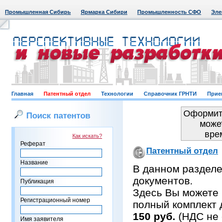
Промышленная Сибирь
Ярмарка Сибири
Промышленность СФО
Эле
Главная
Патентный отдел
Технологии
Справочник ГРНТИ
Прие
Оформить
Поиск патентов
може
вре
Как искать?
Реферат
Патентный отдел
Название
В данном раздел
документов.
Публикация
Здесь Вы можете 
Регистрационный номер
полный комплект 
150 руб.
(НДС не 
Имя заявителя