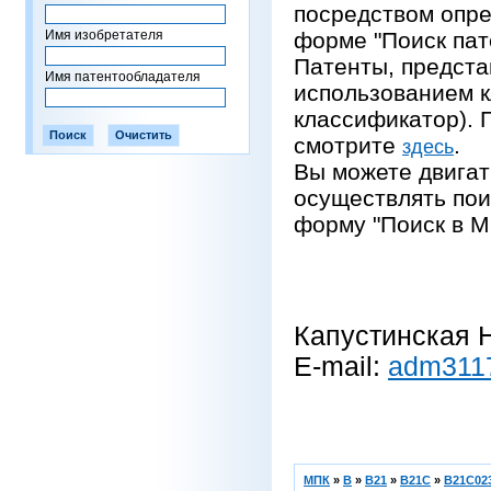
посредством опре
Имя изобретателя
форме "Поиск пат
Патенты, предста
Имя патентообладателя
использованием 
классификатор).
смотрите
.
здесь
Вы можете двигат
осуществлять пои
форму "Поиск в М
Капустинская Н
E-mail:
adm311
МПК
»
B
»
B21
»
B21C
»
B21C023