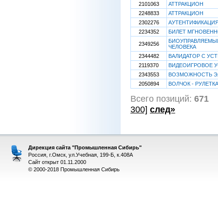
2101063
АТТРАКЦИОН
2248833
АТТРАКЦИОН
2302276
АУТЕНТИФИКАЦИ
2234352
БИЛЕТ МГНОВЕНН
БИОУПРАВЛЯЕМЫЙ
2349256
ЧЕЛОВЕКА
2344482
ВАЛИДАТОР С УС
2119370
ВИДЕОИГРОВОЕ У
2343553
ВОЗМОЖНОСТЬ Э
2050894
ВОЛЧОК - РУЛЕТК
Всего позиций:
671
[
300]
след»
Дирекция сайта "Промышленная Сибирь"
Россия, г.Омск, ул.Учебная, 199-Б, к.408А
Сайт открыт 01.11.2000
© 2000-2018 Промышленная Сибирь