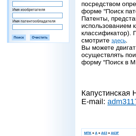
посредством опре
Имя изобретателя
форме "Поиск пат
Патенты, предста
Имя патентообладателя
использованием 
классификатор).
смотрите
.
здесь
Вы можете двигат
осуществлять пои
форму "Поиск в М
Капустинская Н
E-mail:
adm311
МПК
»
A
»
A63
»
A63F