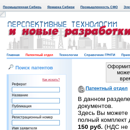
Промышленная Сибирь
Ярмарка Сибири
Промышленность СФО
Эле
Главная
Патентный отдел
Технологии
Справочник ГРНТИ
Прие
Оформить
Поиск патентов
може
вре
Как искать?
Реферат
Патентный отдел
Название
В данном раздел
документов.
Публикация
Здесь Вы можете 
Регистрационный номер
полный комплект 
150 руб.
(НДС не 
Имя заявителя