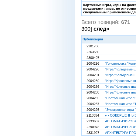
Карточные игры, игры на дос
предметами; игры, не отнесен
специальным применением для и
Всего позиций:
671
[
300]
след»
Публикация
2201786
2263530
2300407
2004296
"Головоломка "Коле
2004290
"Игра "Кольцевые 
2004291
"Игра "Кольцевые 
2004289
"Игра "Крестовые ш
2004286
"Игра "Круговые ш
2004288
"Игра "Круговые ша
2004285
"Настольная игра "
2004287
"Настольная игра "
2004295
"Электронная игра 
2118554
v - СОВЕРШЕННЫ
2233687
АВТОМАТИЗИРОВА
2290978
АВТОМАТИЧЕСКОЕ
2331927
АРХИТЕКТУРА ПР