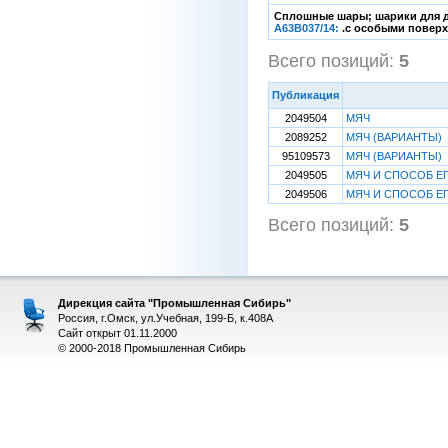
Сплошные шары; шарики для дет
A63B037/14:
.с особыми повер
Всего позиций:
5
[1
Публикация
2049504
МЯЧ
2089252
МЯЧ (ВАРИАНТЫ)
95109573
МЯЧ (ВАРИАНТЫ)
2049505
МЯЧ И СПОСОБ Е
2049506
МЯЧ И СПОСОБ Е
Всего позиций:
5
[1
Дирекция сайта "Промышленная Сибирь"
Россия, г.Омск, ул.Учебная, 199-Б, к.408А
Сайт открыт 01.11.2000
© 2000-2018 Промышленная Сибирь