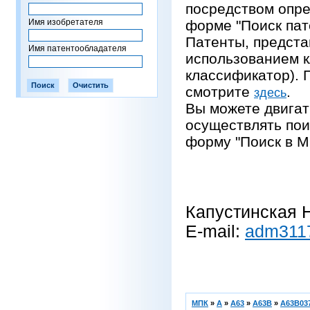
посредством опре
Имя изобретателя
форме "Поиск пат
Патенты, предста
Имя патентообладателя
использованием 
классификатор).
смотрите
.
здесь
Вы можете двигат
осуществлять пои
форму "Поиск в М
Капустинская Н
E-mail:
adm311
МПК
»
A
»
A63
»
A63B
»
A63B037