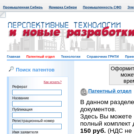
Промышленная Сибирь
Ярмарка Сибири
Промышленность СФО
Эле
Главная
Патентный отдел
Технологии
Справочник ГРНТИ
Прие
Оформить
Поиск патентов
може
вре
Как искать?
Реферат
Патентный отдел
Название
В данном раздел
документов.
Публикация
Здесь Вы можете 
Регистрационный номер
полный комплект 
150 руб.
(НДС не 
Имя заявителя