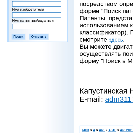
посредством опре
Имя изобретателя
форме "Поиск пат
Патенты, предста
Имя патентообладателя
использованием 
классификатор).
смотрите
.
здесь
Вы можете двигат
осуществлять пои
форму "Поиск в М
Капустинская Н
E-mail:
adm311
МПК
»
A
»
A61
»
A61P
»
A61P019