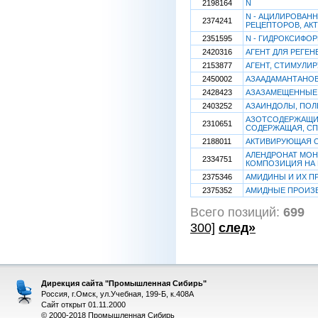
2198164
N
N - АЦИЛИРОВАН
2374241
РЕЦЕПТОРОВ, А
2351595
N - ГИДРОКСИФО
2420316
АГЕНТ ДЛЯ РЕГЕ
2153877
АГЕНТ, СТИМУЛИ
2450002
АЗААДАМАНТАНО
2428423
АЗАЗАМЕЩЕННЫЕ
2403252
АЗАИНДОЛЫ, ПОЛ
АЗОТСОДЕРЖАЩИЕ
2310651
СОДЕРЖАЩАЯ, СП
2188011
АКТИВИРУЮЩАЯ 
АЛЕНДРОНАТ МОН
2334751
КОМПОЗИЦИЯ НА 
2375346
АМИДИНЫ И ИХ П
2375352
АМИДНЫЕ ПРОИЗ
Всего позиций:
699
[
300]
след»
Дирекция сайта "Промышленная Сибирь"
Россия, г.Омск, ул.Учебная, 199-Б, к.408А
Сайт открыт 01.11.2000
© 2000-2018 Промышленная Сибирь