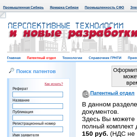
Промышленная Сибирь
Ярмарка Сибири
Промышленность СФО
Эле
Главная
Патентный отдел
Технологии
Справочник ГРНТИ
Прие
Оформить
Поиск патентов
може
вре
Как искать?
Реферат
Патентный отдел
Название
В данном раздел
документов.
Публикация
Здесь Вы можете 
Регистрационный номер
полный комплект 
150 руб.
(НДС не 
Имя заявителя