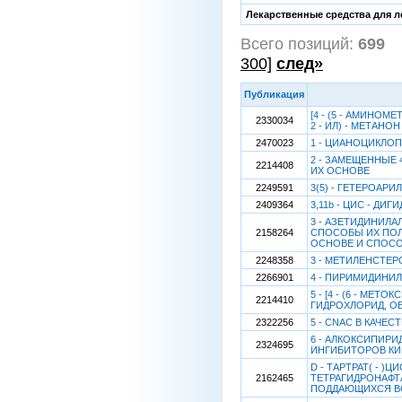
Лекарственные средства для л
Всего позиций:
699
[
300]
след»
Публикация
[4 - (5 - АМИНОМЕ
2330034
2 - ИЛ) - МЕТАН
2470023
1 - ЦИАНОЦИКЛО
2 - ЗАМЕЩЕННЫЕ
2214408
ИХ ОСНОВЕ
2249591
3(5) - ГЕТЕРОАР
2409364
3,11b - ЦИС - Д
3 - АЗЕТИДИНИЛ
2158264
СПОСОБЫ ИХ ПОЛ
ОСНОВЕ И СПОСО
2248358
3 - МЕТИЛЕНСТЕ
2266901
4 - ПИРИМИДИНИЛ
5 - [4 - (6 - МЕТ
2214410
ГИДРОХЛОРИД, О
2322256
5 - CNAC В КАЧЕ
6 - АЛКОКСИПИР
2324695
ИНГИБИТОРОВ КИ
D - ТАРТРАТ( - )ЦИС
2162465
ТЕТРАГИДРОНАФТ
ПОДДАЮЩИХСЯ В