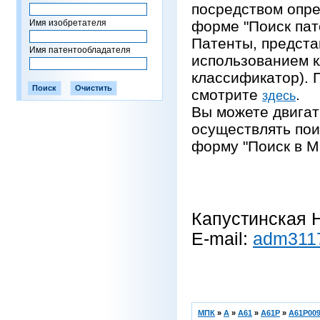
посредством опре
Имя изобретателя
форме "Поиск пат
Патенты, предста
Имя патентообладателя
использованием 
классификатор).
смотрите
.
здесь
Вы можете двигат
осуществлять пои
форму "Поиск в М
Капустинская Н
E-mail:
adm311
МПК
»
A
»
A61
»
A61P
»
A61P009