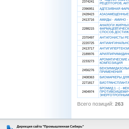
2374241
РЕЦЕПТОРОВ, А
2396951
АДГЕЗИВНАЯ ФАР
2428423
АЗАЗАМЕЩЕННЫЕ
2413716
АМИДЫ - АМИНО -
АНАЛОГИ ЖИРНЫХ
2288215
ФАРМАЦЕВТИЧЕСК
СПОСОБ ДОСТИЖ
2370497
АНТАГОНИСТЫ РЕ
2220725
АНТИАНГИНАЛЬНО
2413717
АНТИГИПЕРТЕНЗИ
2189976
АРИЛПИРИМИДИН
АРОМАТИЧЕСКИЕ 
2233273
КОМПОЗИЦИЯ
БЕНЗИМИДАЗОЛЬН
2456276
ПРИМЕНЕНИЯ
2408363
БИОМАРКЕРЫ ДЛЯ
2271817
БИОТРАНСПЛАНТА
БРОМИД 1 - ( - Ф
2404974
ПРОТИВОИШЕМИЧ
ЭНЕРГОТРОПНЫМ
Всего позиций:
263
[
Дирекция сайта "Промышленная Сибирь"