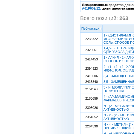
Лекарственные средства для л
A61P009/12:
.антигипертензивны
Всего позиций:
263
[
Публикация
1 - (ДИЭТИЛАМИНО
2235722
ФТОРБЕНЗИЛ)ТИО 
СОЛЬ, СПОСОБ П
1,4,5,6 - ТЕТРАГИД
2320661
С]ПИРАЗОЛА ДИГ
1 - АЛКИЛ - 2 -
2414453
СПОСОБ ИХ ПОЛ
2 - (1 - (2 - (2 - 
2394823
ИЛ)ФЕНОЛ, ОБЛА
2419606
3,4 - ЗАМЕЩЕНН
2415840
3,5 - ЗАМЕЩЕНН
3 - ИНДОЛИЛПИП
2151148
ПОЛУЧЕНИЯ
4 - (АРИЛАМИНОМЕ
2180659
ФАРМАЦЕВТИЧЕС
N - (2 - МЕТИЛФ
2303026
АКТИВНОСТЬЮ
N - 2 - (2' - М
2354652
АКТИВНОСТЬЮ
N - 4' - МЕТИЛ - 
2264390
ПРОЯВЛЯЮЩИЙ Г
N - АЦИЛИРОВАН