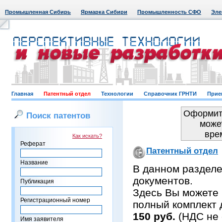
Промышленная Сибирь
Ярмарка Сибири
Промышленность СФО
Эле
Главная
Патентный отдел
Технологии
Справочник ГРНТИ
Прие
Оформить
Поиск патентов
може
вре
Как искать?
Реферат
Патентный отдел
Название
В данном раздел
документов.
Публикация
Здесь Вы можете 
Регистрационный номер
полный комплект 
150 руб.
(НДС не 
Имя заявителя