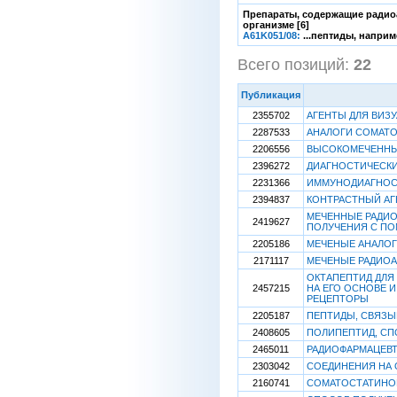
Препараты, содержащие радиоа
организме [6]
A61K051/08:
...пептиды, наприм
Всего позиций:
22
[
Публикация
2355702
АГЕНТЫ ДЛЯ ВИЗ
2287533
АНАЛОГИ СОМАТ
2206556
ВЫСОКОМЕЧЕННЫЙ
2396272
ДИАГНОСТИЧЕСК
2231366
ИММУНОДИАГНОС
2394837
КОНТРАСТНЫЙ АГ
МЕЧЕННЫЕ РАДИО
2419627
ПОЛУЧЕНИЯ С ПО
2205186
МЕЧЕНЫЕ АНАЛОГ
2171117
МЕЧЕНЫЕ РАДИОА
ОКТАПЕПТИД ДЛЯ
2457215
НА ЕГО ОСНОВЕ 
РЕЦЕПТОРЫ
2205187
ПЕПТИДЫ, СВЯЗ
2408605
ПОЛИПЕПТИД, СП
2465011
РАДИОФАРМАЦЕВТ
2303042
СОЕДИНЕНИЯ НА 
2160741
СОМАТОСТАТИНО