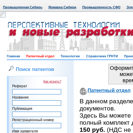
Промышленная Сибирь
Ярмарка Сибири
Промышленность СФО
Эле
Главная
Патентный отдел
Технологии
Справочник ГРНТИ
Прие
Оформить
Поиск патентов
може
вре
Как искать?
Реферат
Патентный отдел
Название
В данном раздел
документов.
Публикация
Здесь Вы можете 
Регистрационный номер
полный комплект 
150 руб.
(НДС не 
Имя заявителя