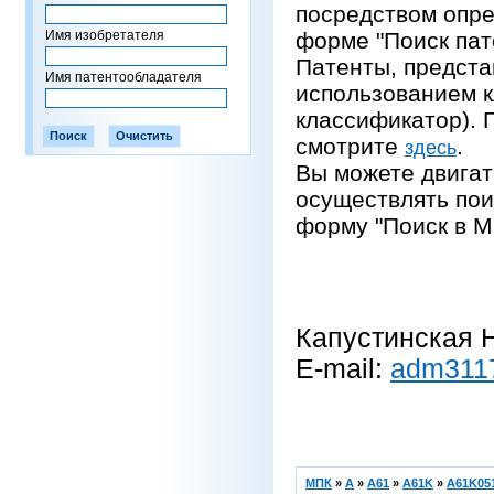
посредством опре
Имя изобретателя
форме "Поиск пат
Патенты, предста
Имя патентообладателя
использованием 
классификатор).
смотрите
.
здесь
Вы можете двигат
осуществлять пои
форму "Поиск в М
Капустинская Н
E-mail:
adm311
МПК
»
A
»
A61
»
A61K
»
A61K051