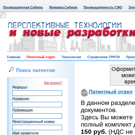
Промышленная Сибирь
Ярмарка Сибири
Промышленность СФО
Эле
Главная
Патентный отдел
Технологии
Справочник ГРНТИ
Прие
Оформить
Поиск патентов
може
вре
Как искать?
Реферат
Патентный отдел
Название
В данном раздел
документов.
Публикация
Здесь Вы можете 
Регистрационный номер
полный комплект 
150 руб.
(НДС не 
Имя заявителя