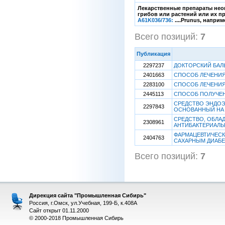
Лекарственные препараты нео
грибов или растений или их п
A61K036/736:
....Prunus, напри
Всего позиций:
7
[1
Публикация
2297237
ДОКТОРСКИЙ БАЛ
2401663
СПОСОБ ЛЕЧЕНИЯ
2283100
СПОСОБ ЛЕЧЕНИ
2445113
СПОСОБ ПОЛУЧЕ
СРЕДСТВО ЭНДОЭ
2297843
ОСНОВАННЫЙ НА
СРЕДСТВО, ОБЛ
2308961
АНТИБАКТЕРИАЛ
ФАРМАЦЕВТИЧЕСК
2404763
САХАРНЫМ ДИАБ
Всего позиций:
7
[1
Дирекция сайта "Промышленная Сибирь"
Россия, г.Омск, ул.Учебная, 199-Б, к.408А
Сайт открыт 01.11.2000
© 2000-2018 Промышленная Сибирь