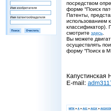
посредством опре
Имя изобретателя
форме "Поиск пат
Патенты, предста
Имя патентообладателя
использованием 
классификатор).
смотрите
.
здесь
Вы можете двигат
осуществлять пои
форму "Поиск в М
Капустинская Н
E-mail:
adm311
МПК
»
A
»
A61
»
A61K
»
A61K036